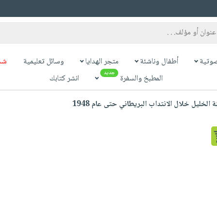
وتية
أطفال وناشئة
متجر الهدايا
وسائل تعليمية
شح
جديد
المطبخ والسفرة
انشر كتابك
 الخليل خلال الانتداب البريطاني حتى عام 1948