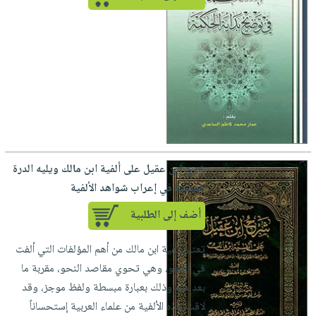
شرح ابن عقيل على ألفية ابن مالك ويليه الدرة
المضية في إعراب شواهد الألفية
أضف إلى الطلبية
تعتبر ألفية ابن مالك من أهم المؤلفات التي ألفت
في النحو، وهي تحوي مقاصد النحو، مقربة ما
بعد منه وذلك بعبارة مبسطة ولفظ موجز، وقد
لاقت هذه الألفية من علماء العربية إستحساناً