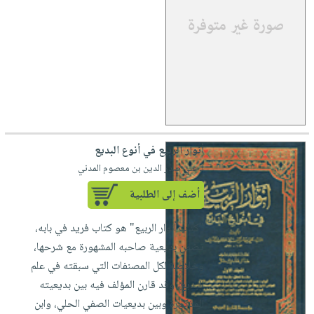
أنوار الربيع في أنوع البديع
لـ علي صدر الدين بن معصوم المدني
أضف إلى الطلبية
"كتاب أنوار الربيع" هو كتاب فريد في بابه،
تضمن بديعية صاحبه المشهورة مع شرحها،
وخلاصة لكل المصنفات التي سبقته في علم
البديع، وقد قارن المؤلف فيه بين بديعيته
المذكورة وبين بديعيات الصفي الحلي، وابن