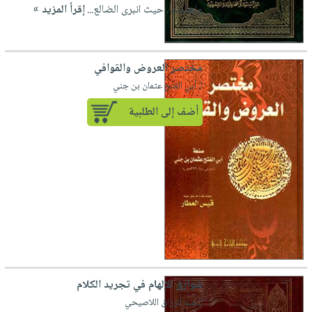
وإهتماماً، حيث انبرى الضالع...
إقرأ المزيد »
مختصر العروض والقوافي
لـ أبي الفتح عثمان بن جني
أضف إلى الطلبية
شوارق الإلهام في تجريد الكلام
لـ عبد الرزاق اللاصيحي