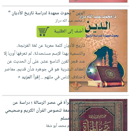
صابون
فيديوهات
عربة
أطفال
الدين " بحوث ممهدة لدراسة تاريخ الأديان "
أسئلة
التسوق
مناسبات
لـ محمد عبد الله دراز
يتكرر
طرحها
نشرة
أضف إلى الطلبية
الإصدارات
خدمات
تاريخ الأديان كلمة معربة عن لغة الفرنجة،
نيل
والتسمية بهذا الإسم مستحدثة، لم تعرفها أوربا إلا
وفرات
عند فجر القرن التاسع عشر. على أن الحديث عن
انشر
العقائد البشرية هو في جوهره شأن قديم، معاصر
كتابك
لاختلاف الناس في مللهم ...
إقرأ المزيد »
تواصل
معنا
تحرير المرأة في عصر الرسالة ؛ دراسة عن
المرأة جامعة لنصوص القرآن الكريم وصحيحي
لبخاري ومسلم
لـ عبد الحليم محمد أبو شقة