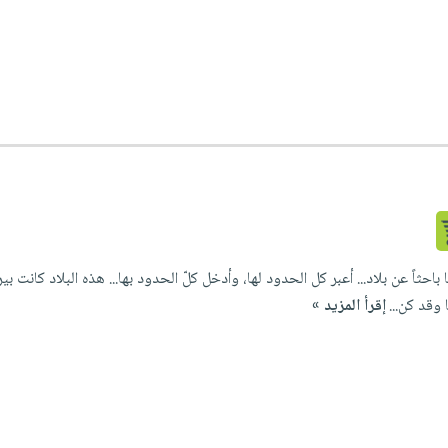
وقد كن...
إقرأ المزيد »