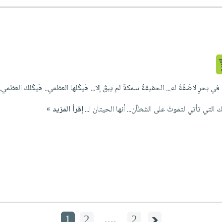
في بحرٍ لاضَفّةَ له... الحقيقةُ سمكةٌ لم يبقَ إلا... هَيكُلها العظمي.. هَيكُلكَ العظمي.
ك التي تأتي لتموتَ على الشطآن... أنها الحيتان ا...
إقرأ المزيد »
1
2
....
2