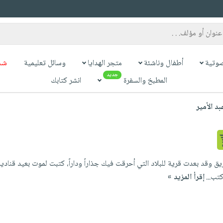
وتية
أطفال وناشئة
متجر الهدايا
وسائل تعليمية
شح
جديد
المطبخ والسفرة
انشر كتابك
د الأمير
ق وقد بعدت قرية للبلاد التي أحرقت فيك جذاراً وداراً، كتبت لموت بعيد قناديله
كتب...
إقرأ المزيد »