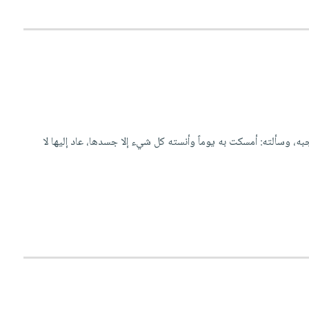
به، وسألته: أمسكت به يوماً وأنسته كل شيء إلا جسدها، عاد إليها لا