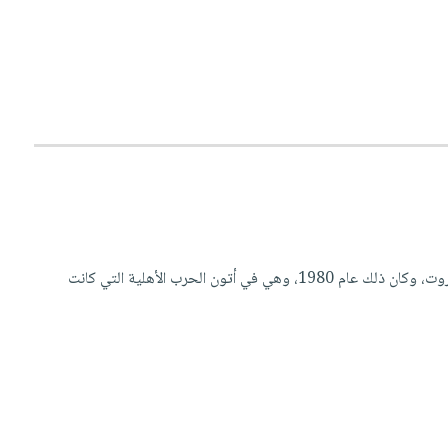
"أمس التقيت بلاداً وغادرتها باحثاً عن بلاد... أعبر كل الحدود لها، وأدخل كلّ الحدود بها... هذه البلاد كانت بيروت، وكان ذلك عام 1980، وهي في أتون الحرب الأهلية التي كانت