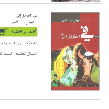
في الطريق إلي
لـ شوقي عبد الأمير
أضف إلى الطلبية
الخطوُ ثعبانٌ يبتلعُ طريقَه... 
الحيتانُ العظيمةُ... ليست تل