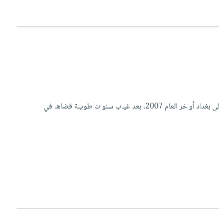
بين صفحات هذا الكتاب، يروي الشاعر العراقي، شوقي عبد الأمير، انطباعاته عن زيارة أخيرة كان قد قام بها إلى بغداد أواخر العام 2007، بعد غياب سنوات طويلة قضاها في