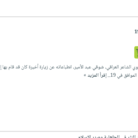
موافق في 19...
إقرأ المزيد »
النثر في الجاهلية وصدر الإسلام