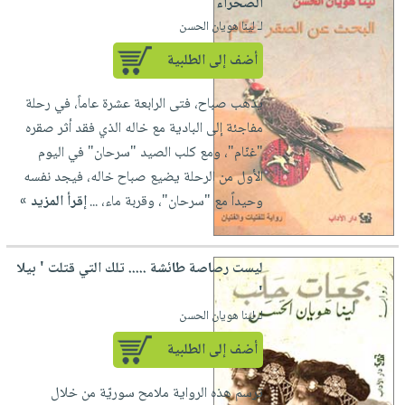
الصحراء
لـ لينا هويان الحسن
أضف إلى الطلبية
يذهب صباح، فتى الرابعة عشرة عاماً، في رحلة
مفاجئة إلى البادية مع خاله الذي فقد أثر صقره
"غنّام"، ومع كلب الصيد "سرحان" في اليوم
الأول من الرحلة يضيع صباح خاله، فيجد نفسه
وحيداً مع "سرحان"، وقربة ماء، ...
إقرأ المزيد »
ليست رصاصة طائشة ..... تلك التي قتلت ' بيلا
'
لـ لينا هويان الحسن
أضف إلى الطلبية
ترسم هذه الرواية ملامح سوريّة من خلال