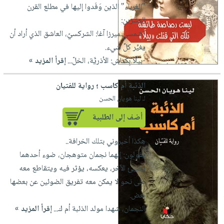
"الغرباء" الذين وَفَدوا إليها في مطلع القرن
العشرين:
-شمسي ميرزا آغا: الشركسيّ، العاشق الذي أراد أن
يغيِّر كلَّ شيء.
-بيلّا بِكتاش: الأذريَّة، الخلّ...
إقرأ المزيد »
الذئبة أم كاسب ؛ رواية للفتيان
لـ لينا هويان الحسن
أضف إلى الطلبية
هكذا أخبروني بتلك الخرافة..
يقولون: إنهما نجمان متوهجان، ضوء أحدهما
يضيئ الآخر، يعكسه، يؤثر فيه ويتقاطع معه
على نحو لا يمكن معه تفريق الضوئين عن بعضها
بعض.
النجمان، شهدا مولد الذئبة أم ك...
إقرأ المزيد »