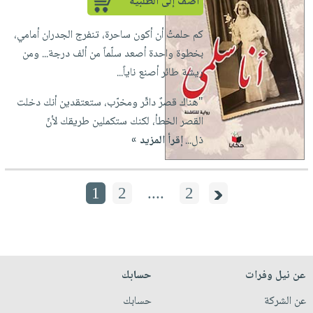
أضف إلى الطلبية
كم حلمتُ أن أكون ساحرة، تنفرج الجدران أمامي،
بخطوة واحدة أصعد سلّماً من ألف درجة... ومن
ريشة طائر أصنع ناياً...
"هناك قصرٌ داثّر ومخرّب، ستعتقدين أنك دخلت
القصر الخطأ، لكنك ستكملين طريقك لأنّ
ذل...
إقرأ المزيد »
1
2
....
2
عن نيل وفرات
حسابك
عن الشركة
حسابك