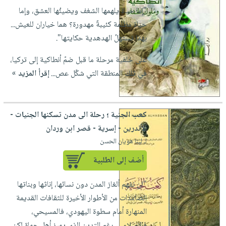
العناية
الأكثر
شحن
"إما حياة يلهمها الشغف ويضيئُها العشق، وإما
أدوات
بالأسنان
مبيعاً
مجاني
حياة مظلمة كئيبةٌ مهدورة؟ هما خياران للعيش...
المائدة
الحمية
العودة
بهذا تستهلُ الهدهدية حكايتها".
بنود
الأوعية
والتغذية
للمدارس
مختارة
والتخزين
اشتراكات
على خلفية مرحلة ما قبل ضمّ أنطاكية إلى تركيا،
اكسسوارات
أدوات
في تلك المنطقة التي شكّل عص...
إقرأ المزيد »
كتب
كل
بحث
المطبخ
الاشتراكات
اكسسوارات
متقدم
منزلية
صندوق
كعب الجنية ؛ رحلة الى مدن تسكنها الجنيات -
القراءة
اكسسوارات
الأندرين - إسرية - قصر ابن وردان
iKitab
ملابس
لـ لينا هويان الحسن
نيل
بلا
مطرزات
وفرات
أضف إلى الطلبية
حدود
حقائب
عن
حسابك
"لن نفهم ألغاز المدن دون نسائها، إناثها وبناتها
حلي
الشركة
الصامدات من الأطوار الأخيرة للثقافات القديمة
عناية
لائحة
سياسة
المنهارة أمام سطوة اليهودي، فالمسيحي،
بالذات
الأمنيات
الشركة
فالإسلامي، رغم التدين الذي يميز أهل حماة لكن