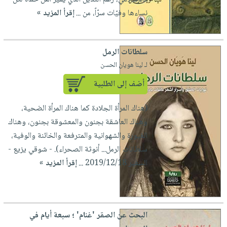
صابون
فيديوهات
نساءها وفيّات سرّاً، من ...
إقرأ المزيد »
عربة
أطفال
أسئلة
التسوق
مناسبات
يتكرر
طرحها
سلطانات الرمل
نشرة
لـ لينا هويان الحسن
الإصدارات
خدمات
نيل
أضف إلى الطلبية
وفرات
(هناك المرأة الجلادة كما هناك المرأة الضحية،
انشر
وهناك العاشقة بجنون والمعشوقة بجنون، وهناك
كتابك
الغيورة والشهوانية والمترفعة والخائنة والوفية،
تواصل
سلطانات الرمل... أنوثة الصحراء). - شوقي يزيع -
معنا
السفير 2019/12/18 ...
إقرأ المزيد »
البحث عن الصقر 'غنام' ؛ سبعة أيام في