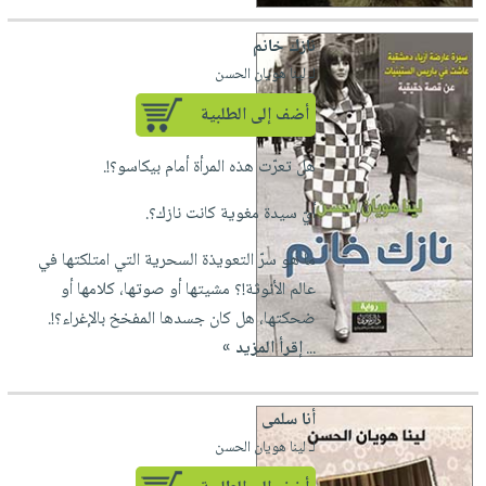
نازك خانم
لـ لينا هويان الحسن
أضف إلى الطلبية
هل تعرّت هذه المرأة أمام بيكاسو؟!.
أيّ سيدة مغوية كانت نازك؟.
ما هو سرّ التعويذة السحرية التي امتلكتها في
عالم الأنوثة!؟ مشيتها أو صوتها، كلامها أو
ضحكتها، هل كان جسدها المفخخ بالإغراء؟!.
...
إقرأ المزيد »
أنا سلمى
لـ لينا هويان الحسن