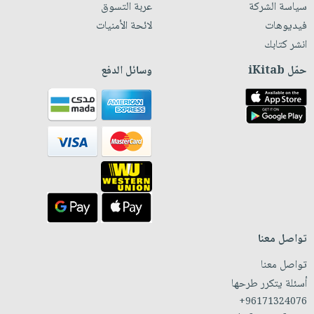
سياسة الشركة
عربة التسوق
فيديوهات
لائحة الأمنيات
انشر كتابك
حمّل iKitab
وسائل الدفع
تواصل معنا
تواصل معنا
أسئلة يتكرر طرحها
+96171324076