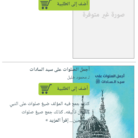
أضف إلى الطلبية
أجمل الصلوات على سيد السادات
لـ محمود خليل
أضف إلى الطلبية
كتاب جمع فيه المؤلف ضيغ صلوات على النبي
ﷺ من تأليفه، كذلك جمع صيغ صلوات
الصالحين....
إقرأ المزيد »