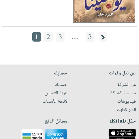
1
2
3
....
3
عن نيل وفرات
حسابك
عن الشركة
حسابك
سياسة الشركة
عربة التسوق
فيديوهات
لائحة الأمنيات
انشر كتابك
حمّل iKitab
وسائل الدفع