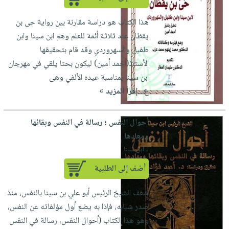
هذا الكتاب هو دراسة مقارنة بين رواية حى بن
يقظان عند ثلاثة أئمة للعلم وهم ابن سينا وابن
طفيل والسهروردي وقد قام بتحقيقها
الأستاذ(أحمد أمين) ليكون بحثا يلقي في مهرجان
ابن سينا بمناسبة عيده الألفي وهى
ع...
إقرأ المزيد »
أحوال النفس ؛ رسالة في النفس وبقائها
ومعادها
لـ ابن سينا
أضف إلى الطلبية
شغف الشيخ الرئيس أبو علي بن سينا بالنفس، منذ
صدر شبابه، فإذا به يضع أول مؤلفاته عن النفس،
وهو هذا الكتاب (أحوال النفس، رسالة في النفس