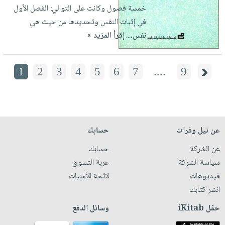
خمسة فصول وكانت على التوالي: الفصل الأول
في إثبات النفس وتحديدها من حيث هي
نفس،...
إقرأ المزيد »
1
2
3
4
5
6
7
....
9
عن نيل وفرات
حسابك
عن الشركة
حسابك
سياسة الشركة
عربة التسوق
فيديوهات
لائحة الأمنيات
انشر كتابك
حمّل iKitab
وسائل الدفع