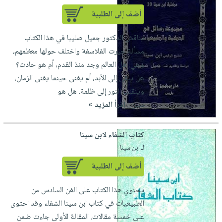
أضف إلى الطلبية
يناقش الدكتور جميل صليبا في هذا الكتاب
مسألة حيرت الفلاسفة واختلف حولها معظمهم،
وهي: هل العالم وجد منذ القدم، أم هو حادث؟
هل يبقى إلى الأبد، أم يغنى حينما يغنى الزمان،
وينقلب النور إلى ظلمة. هل هو
سين...
إقرأ المزيد »
كتاب الشفاء لابن سينا
لـ ابن سينا
أضف إلى الطلبية
يحتوي هذا الكتاب على الفن السادس من
الطبيعيات في كتاب ابن سينا الشفاء وقد احتوى
على خمسة مقالات. المقالة الأولى جاءت ضمن