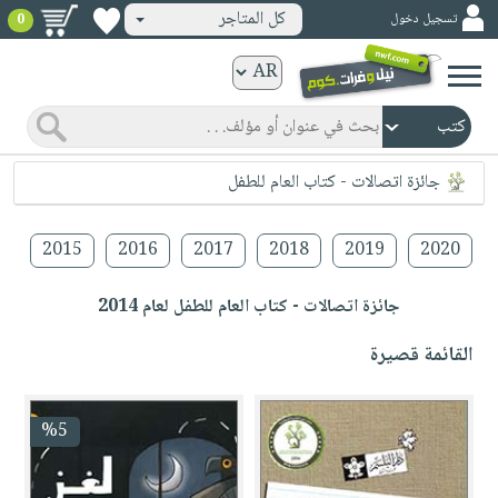
كل المتاجر
تسجيل دخول
0
كتب
ورقية
المواضيع
صدر
كتب
جائزة اتصالات - كتاب العام للطفل
حديثاً
الكترونية
الأكثر
الصفحة
4
2015
2016
2017
2018
2019
2020
مبيعاً
الرئيسية
كتب
جوائز
صدر
جائزة اتصالات - كتاب العام للطفل لعام 2014
صوتية
شحن
حديثاً
الصفحة
القائمة قصيرة
مخفض
الأكثر
الرئيسية
عروض
أطفال
مبيعاً
masmu3
خاصة
وناشئة
%5
كتب
بلا
صفحات
مجانية
الصفحة
وسائل
حدود
مشوقة
الرئيسية