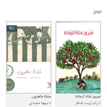
الفائز
%5
فيروز فتاة الرمانة
مشاة ماهرون..
لـ رانيا زبيب ضاهر
لـ نبيهة محيدلي