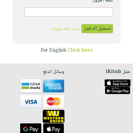
كلمة المرور:
نسيت كلمة مرورك؟
For English
Click here
حمّل iKitab
وسائل الدفع