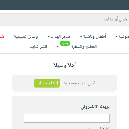
وتية
أطفال وناشئة
متجر الهدايا
وسائل تعليمية
شح
جديد
المطبخ والسفرة
انشر كتابك
أهلاً وسهلاً
ليس لديك حساب؟
إنشاء حساب
بريدك الإلكتروني: