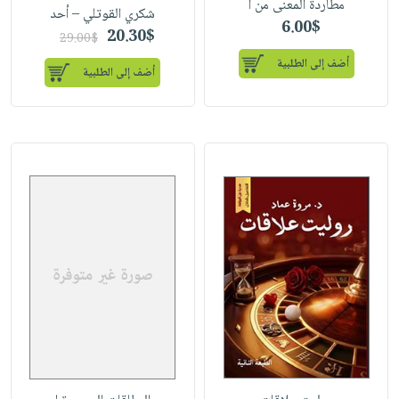
مطاردة المعنى من ا
شكري القوتلي – أحد
6.00$
20.30$
29.00$
أضف إلى الطلبية
أضف إلى الطلبية