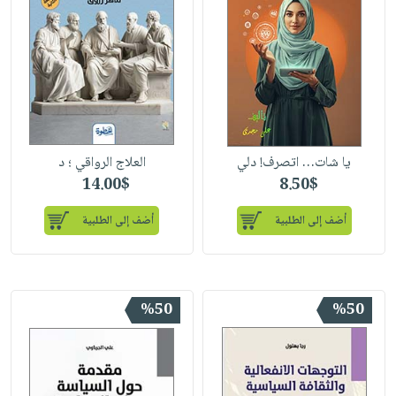
يا شات… اتصرف! دلي
العلاج الرواقي ؛ د
14.00$
8.50$
أضف إلى الطلبية
أضف إلى الطلبية
%50
%50