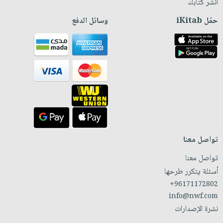
انشر كتابك
حمّل iKitab
وسائل الدفع
تواصل معنا
تواصل معنا
أسئلة يتكرر طرحها
+96171172802
info@nwf.com
نشرة الإصدارات