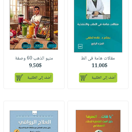
صابون
فيديوهات
عربة
أطفال
أسئلة
التسوق
مناسبات
يتكرر
طرحها
نشرة
الإصدارات
خدمات
نيل
وفرات
مقالات هامة فى الط
منيو الذهب 60 وصفة
انشر
9.50$
11.00$
كتابك
أضف إلى الطلبية
أضف إلى الطلبية
تواصل
معنا