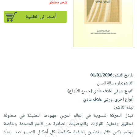
iKitab
تعليمية
شحن مخفض
أسئلة
Ai
بلا
المواضيع
يتكرر
إختيارات
أضف الى الطلبية
حدود
الأكثر
طرحها
كتب
الصحة
أسئلة
مبيعاً
تحميل
أكاديمية
والعناية
يتكرر
وسائل
masmu3
الشخصية
صندوق
طرحها
تعليمية
على
جديد
القراءة
تحميل
صندوق
Android
English
iKitab
الكل
القراءة
تحميل
books
على
أجهزة
جوائز
المطبخ
masmu3
تاريخ النشر:
01/01/2006
Android
العناية
والسفرة
على
الناشر:
دار رسالة البيان
تحميل
جديد
الشخصية
Apple
النوع:
ورقي غلاف عادي (
جميع الأنواع
)
iKitab
العناية
أنواع اخرى:
ورقي غلاف عادي
الكل
على
وتصفيف
نبذة الناشر:
أواني
متجر
Apple
الشعر
تبذل الحركة النسوية في العالم العربي جهودها الحثيثة في محاولة
الطهي
الهدايا
العناية
تحقيق وتنفيذ القرارات والتوصيات الصادرة عن الأمم المتحدة وخاصة
أدوات
بالجسم
أقسام
مؤتمر بكين 95، وتطبيق إتفاقية مكافحة كل أشكال التمييز ضد المرأة
الخبز