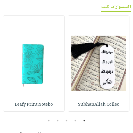
اكسسوارات كتب
Leafy Print Notebo
SubhanAllah Collec
5
4
3
2
1