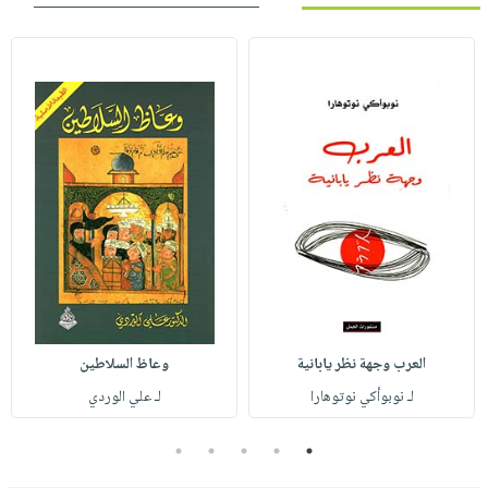
العرب وجهة نظر يابانية
وعاظ السلاطين
لـ نوبوأكي نوتوهارا
لـ علي الوردي
5
4
3
2
1