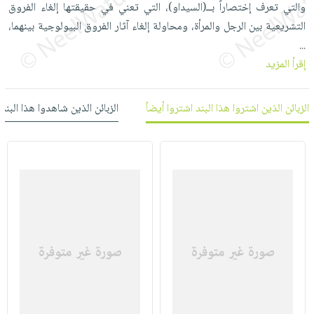
والتي تعرف إختصاراً بــ(السيداو)، التي تعني في حقيقتها إلغاء الفروق
العناية
الأكثر
شحن
أدوات
التشريعية بين الرجل والمرأة، ومحاولة إلغاء آثار الفروق البيولوجية بينهما،
بالأسنان
مبيعاً
مجاني
المائدة
...
الحمية
العودة
بنود
الأوعية
إقرأ المزيد
والتغذية
للمدارس
مختارة
والتخزين
اشتراكات
اكسسوارات
أدوات
الزبائن الذين اشتروا هذا البند اشتروا أيضاً
الزبائن الذين شاهدوا هذا البند
كتب
كل
بحث
المطبخ
الاشتراكات
اكسسوارات
متقدم
منزلية
صندوق
القراءة
اكسسوارات
iKitab
ملابس
نيل
بلا
مطرزات
وفرات
حدود
حقائب
عن
حسابك
حلي
الشركة
عناية
لائحة
سياسة
بالذات
الأمنيات
الشركة