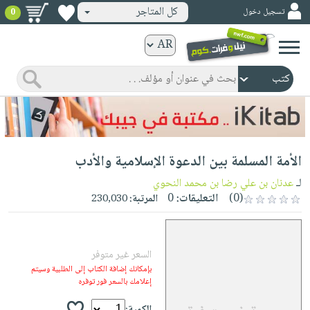
كل المتاجر
تسجيل دخول
0
كتب
ورقية
المواضيع
صدر
كتب
حديثاً
الكترونية
الأكثر
الصفحة
الأمة المسلمة بين الدعوة الإسلامية والأدب
مبيعاً
الرئيسية
كتب
جوائز
لـ
عدنان بن علي رضا بن محمد النحوي
صدر
صوتية
(0)
التعليقات:
0
المرتبة:
230,030
شحن
حديثاً
الصفحة
مخفض
الأكثر
الرئيسية
عروض
أطفال
مبيعاً
السعر غير متوفر
masmu3
خاصة
وناشئة
كتب
بإمكانك إضافة الكتاب إلى الطلبية وسيتم
بلا
صفحات
إعلامك بالسعر فور توفره
مجانية
الصفحة
وسائل
حدود
مشوقة
الرئيسية