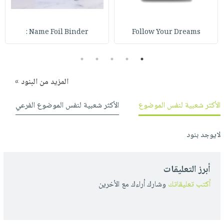
صابون
فيديوهات
عربة
أطفال
أسئلة
التسوق
Name Foil Binder :
Follow Your Dreams
مناسبات
يتكرر
طرحها
نشرة
5
4
3
2
1
الإصدارات
خدمات
نيل
المزيد من البنود »
وفرات
الأكثر شعبية لنفس الموضوع
الأكثر شعبية لنفس الموضوع الفرعي
انشر
كتابك
لايوجد بنود
تواصل
معنا
أبرز التعليقات
أكتب تعليقاتك
وشارك أراءك مع الأخرين