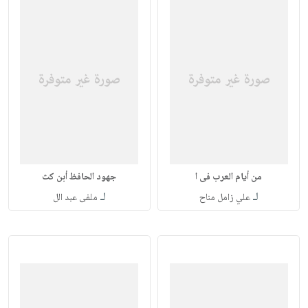
من أيام العرب فى ا
جهود الحافظ أبن كث
لـ
لـ
علي زامل مناح
ملفى عبد الل