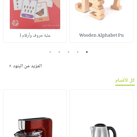
Wooden Alphabet Pu
علبة حروف وأرقام (
5
4
3
2
1
المزيد من البنود »
كل الأقسام