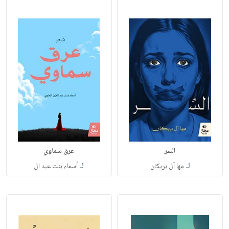
السر
عرق سماوي
لـ
لـ
مها آل بريكان
أسماء بنت عبد ال