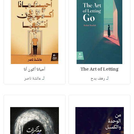
The Art of Letting
أحيانا أكون أنا
لـ
لـ
رهف بدح
عائشة ناصر