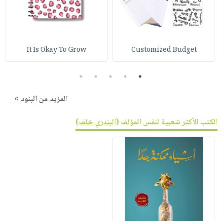
صابون
فيديوهات
عربة
أطفال
أسئلة
التسوق
مناسبات
يتكرر
طرحها
It Is Okay To Grow
Customized Budget
نشرة
الإصدارات
خدمات
5
4
3
2
1
نيل
وفرات
المزيد من البنود »
انشر
كتابك
الكتب الأكثر شعبية لنفس المؤلف (
البندري خلف
)
تواصل
معنا