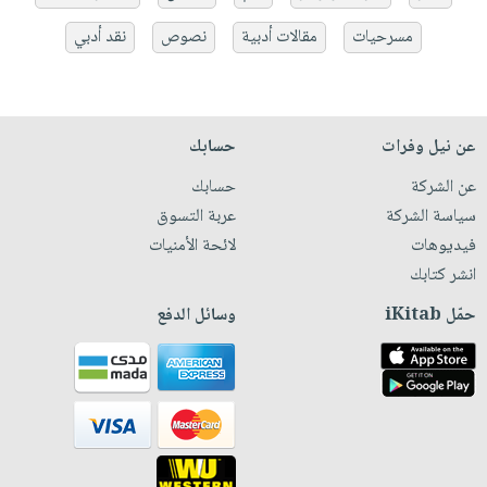
مسرحيات
مقالات أدبية
نصوص
نقد أدبي
عن نيل وفرات
حسابك
عن الشركة
حسابك
سياسة الشركة
عربة التسوق
فيديوهات
لائحة الأمنيات
انشر كتابك
حمّل iKitab
وسائل الدفع