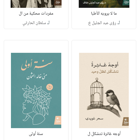
ما لا يرويه الأطبا
مفردات محكية من ال
لـ
لـ
رؤى عبد الجليل خ
سلطان الحارثي
أوجه غائرة تتشكل ل
سنة أولى