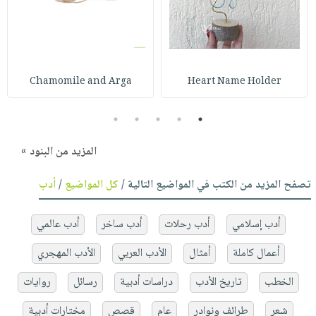
Chamomile and Arga
Heart Name Holder
5
4
3
2
1
المزيد من البنود »
تصفح المزيد من الكتب في المواضيع التالية /
كل المواضيع
/
أدب
أدب إسلامي
أدب رحلات
أدب ساخر
أدب عالمي
أعمال كاملة
أمثال
الأدب العربي
الأدب المهجري
الخطب
تاريخ الأدب
دراسات أدبية
رسائل
روايات
شعر
طرائف ونوادر
عام
قصص
مختارات أدبية