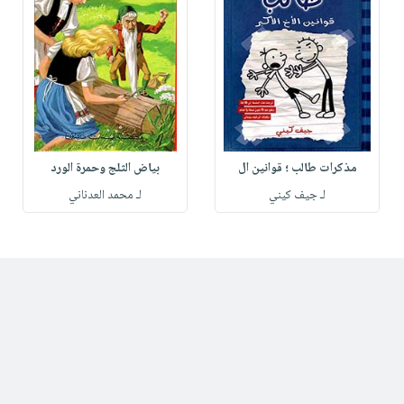
مذكرات طالب ؛ قوانين ال
بياض الثلج وحمرة الورد
لـ جيف كيني
لـ محمد العدناني