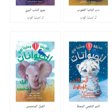
دب الباندا اللعوب
جرو الذئب البري
لـ
لـ
اميليا كوب
اميليا كوب
النمر الثلجي المحظ
الفيل المتحمس