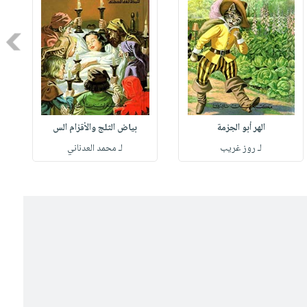
Next
الهر أبو الجزمة
بياض الثلج والأقزام الس
لـ روز غريب
لـ محمد العدناني