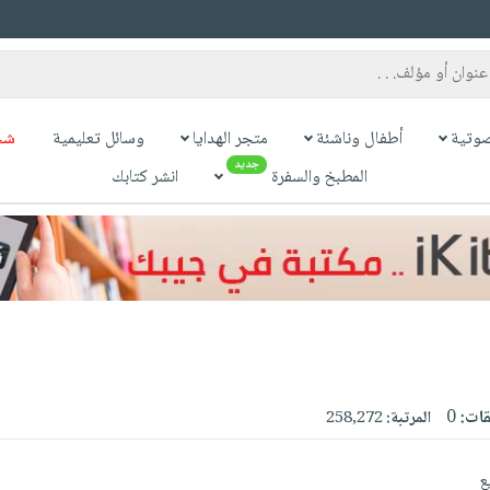
وتية
أطفال وناشئة
متجر الهدايا
وسائل تعليمية
شح
جديد
المطبخ والسفرة
انشر كتابك
قات:
0
المرتبة:
258,272
ع