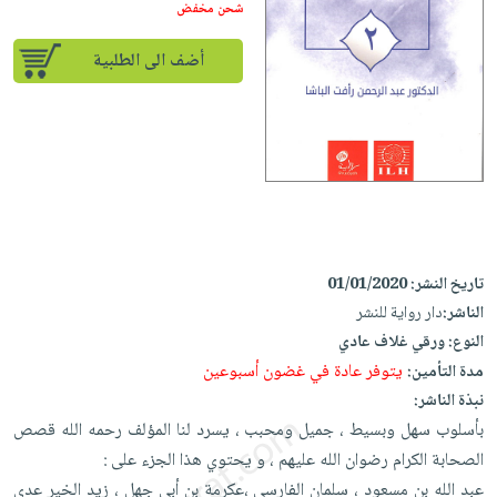
إختياراتنا
تعليمية
شحن مخفض
أسئلة
إختياراتنا
المواضيع
iKitab
يتكرر
كتب
أضف الى الطلبية
بلا
الأكثر
طرحها
أكاديمية
الصحة
حدود
مبيعاً
تحميل
والعناية
صندوق
أسئلة
إختياراتنا
masmu3
الشخصية
القراءة
يتكرر
وسائل
على
جديد
English
طرحها
تعليمية
Android
books
الكل
تحميل
صندوق
تحميل
iKitab
أجهزة
القراءة
المطبخ
masmu3
على
تاريخ النشر:
01/01/2020
العناية
والسفرة
على
جوائز
Android
الناشر:
دار رواية للنشر
جديد
الشخصية
Apple
النوع:
ورقي غلاف عادي
تحميل
العناية
الكل
يتوفر عادة في غضون أسبوعين
مدة التأمين:
iKitab
وتصفيف
أواني
نبذة الناشر:
متجر
على
الشعر
الطهي
بأسلوب سهل وبسيط ، جميل ومحبب ، يسرد لنا المؤلف رحمه الله قصص
الهدايا
Apple
العناية
الصحابة الكرام رضوان الله عليهم ، و يحتوي هذا الجزء على :
أدوات
بالجسم
أقسام
عبد الله بن مسعود ، سلمان الفارسي ،عكرمة بن أبي جهل ، زيد الخير عدي
الخبز