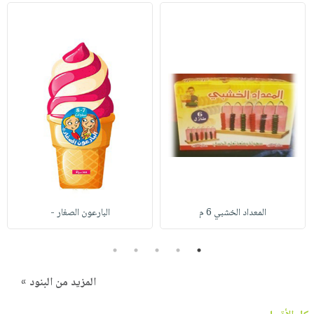
المعداد الخشبي 6 م
البارعون الصغار -
5
4
3
2
1
المزيد من البنود »