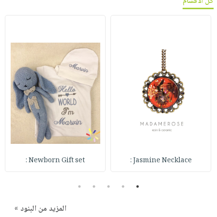
كل الأقسام
Newborn Gift set :
Jasmine Necklace :
5
4
3
2
1
المزيد من البنود »