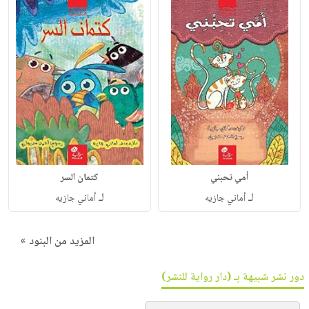
أمي تحبني
كتمان السر
لـ
لـ
أماني جازيه
أماني جازيه
المزيد من البنود »
دور نشر شبيهة بـ (دار رواية للنشر)