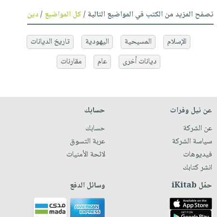
تصفح المزيد من الكتب في المواضيع التالية /
كل المواضيع
/
دين
الإسلام
المسيحية
اليهودية
تاريخ الديانات
ديانات أخرى
عام
مقارنات
عن نيل وفرات
حسابك
عن الشركة
حسابك
سياسة الشركة
عربة التسوق
فيديوهات
لائحة الأمنيات
انشر كتابك
حمّل iKitab
وسائل الدفع