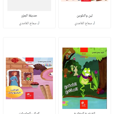
لين والتلوين
حديقة الجزر
لـ
لـ
سماح الغامدي
سماح الغامدي
الضفدع المخادع
كوكب الحلويات