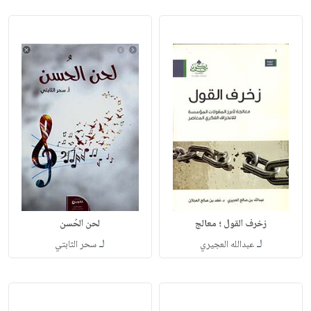
زخرف القول ؛ معالج
لحن الحُسن
لـ
لـ
عبدالله العجيري
سحر الثابتي