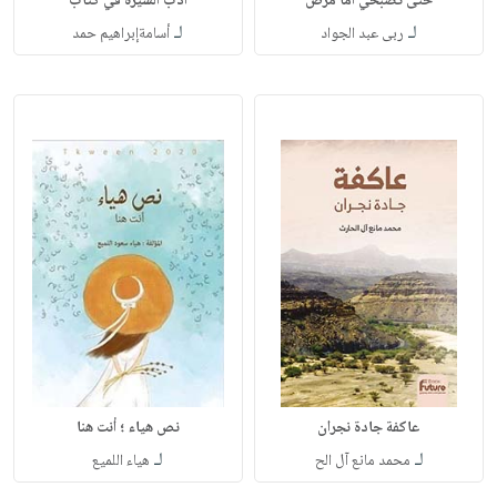
حتى تصبحي أماً مرض
أدب السيرة في كتاب
لـ
لـ
ربى عبد الجواد
أسامةإبراهيم حمد
عاكفة جادة نجران
نص هياء ؛ أنت هنا
لـ
لـ
محمد مانع آل الح
هياء اللميع