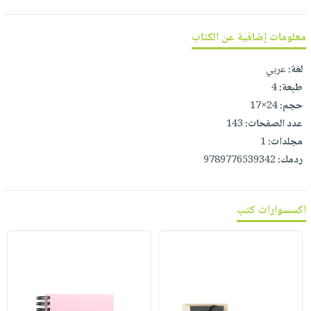
صابون
فيديوهات
عربة
أطفال
أسئلة
معلومات إضافية عن الكتاب
التسوق
مناسبات
يتكرر
لغة:
عربي
طرحها
نشرة
طبعة:
4
الإصدارات
خدمات
حجم:
24×17
نيل
عدد الصفحات:
143
وفرات
مجلدات:
1
انشر
ردمك:
9789776539342
كتابك
تواصل
معنا
اكسسوارات كتب