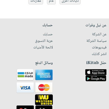
ديانات أخرى
عام
مقارنات
عن نيل وفرات
حسابك
عن الشركة
حسابك
سياسة الشركة
عربة التسوق
فيديوهات
لائحة الأمنيات
انشر كتابك
حمّل iKitab
وسائل الدفع