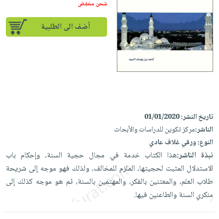
إختياراتنا
تعليمية
شحن مخفض
أسئلة
إختياراتنا
المواضيع
iKitab
يتكرر
كتب
أضف الى الطلبية
بلا
الأكثر
طرحها
أكاديمية
الصحة
حدود
مبيعاً
تحميل
والعناية
صندوق
أسئلة
إختياراتنا
masmu3
الشخصية
القراءة
يتكرر
وسائل
على
جديد
English
طرحها
تعليمية
Android
books
الكل
تحميل
صندوق
تحميل
iKitab
أجهزة
القراءة
المطبخ
masmu3
تاريخ النشر:
01/01/2020
على
العناية
والسفرة
على
جوائز
الناشر:
مركز تكوين للدراسات والأبحاث
Android
جديد
الشخصية
Apple
النوع:
ورقي غلاف عادي
تحميل
العناية
نبذة الناشر:
هذا الكتاب خدمة في مجال حجية السنة، وإحكام باب
الكل
iKitab
وتصفيف
الاستدلال المثبت لحجيتها، الملزم للمخالف، ولذلك فهو موجه إلى شريحة
أواني
متجر
على
الشعر
طلاب العلم، والمعتنين بالفكر، والمهتمين بالسنة، ثم هو موجه كذلك إلى
الطهي
الهدايا
Apple
منكري السنة والطاعنين فيها.
العناية
أدوات
بالجسم
أقسام
الخبز