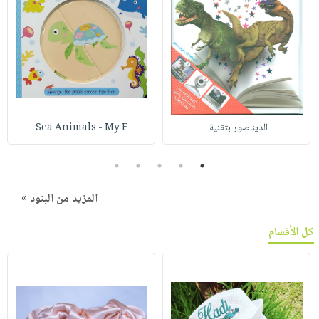
الديناصور بتقنية ا
Sea Animals - My F
5
4
3
2
1
المزيد من البنود »
كل الأقسام