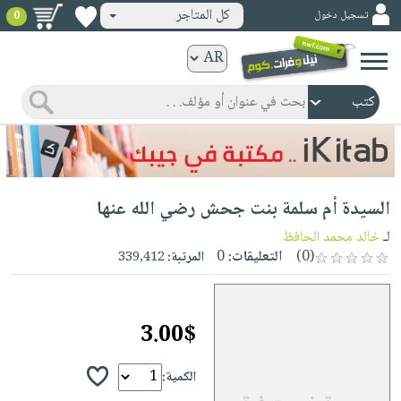
كل المتاجر
تسجيل دخول
0
كتب
ورقية
المواضيع
صدر
كتب
حديثاً
الكترونية
الأكثر
الصفحة
السيدة أم سلمة بنت جحش رضي الله عنها
مبيعاً
الرئيسية
كتب
جوائز
لـ
خالد محمد الحافظ
صدر
صوتية
(0)
التعليقات:
0
المرتبة:
339,412
شحن
حديثاً
الصفحة
مخفض
الأكثر
الرئيسية
عروض
أطفال
مبيعاً
3.00$
masmu3
خاصة
وناشئة
كتب
بلا
صفحات
مجانية
الصفحة
الكمية:
وسائل
حدود
مشوقة
الرئيسية