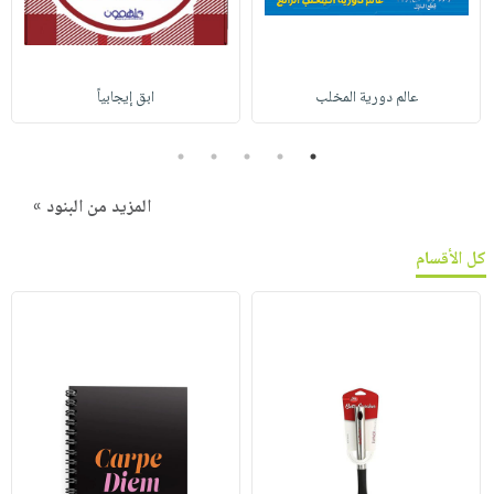
عالم دورية المخلب
ابق إيجابياً
5
4
3
2
1
المزيد من البنود »
كل الأقسام