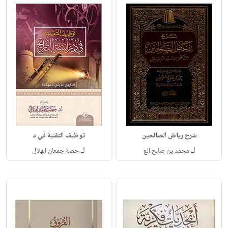
شرح رياض الصالحين
توظيف التقنية في د
لـ
لـ
محمد بن صالح الع
حصة جمعان الهلال