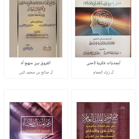
أبجديات فكرية (حتى
الفروق بين منهج أه
لـ
لـ
زياد الحمام
صالح بن محمد الس