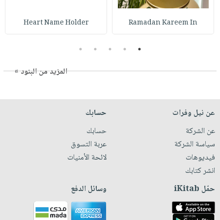
Heart Name Holder
Ramadan Kareem In
5
4
3
2
1
المزيد من البنود »
عن نيل وفرات
حسابك
عن الشركة
حسابك
سياسة الشركة
عربة التسوق
فيديوهات
لائحة الأمنيات
انشر كتابك
حمّل iKitab
وسائل الدفع