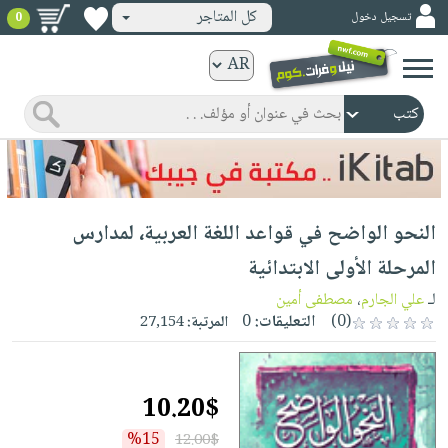
كل المتاجر
تسجيل دخول
0
كتب
ورقية
المواضيع
صدر
كتب
حديثاً
الكترونية
الأكثر
الصفحة
النحو الواضح في قواعد اللغة العربية، لمدارس
مبيعاً
الرئيسية
كتب
جوائز
المرحلة الأولى الابتدائية
صدر
صوتية
شحن
لـ
علي الجارم
،
مصطفى أمين
حديثاً
الصفحة
مخفض
(0)
التعليقات:
0
المرتبة:
27,154
الأكثر
الرئيسية
عروض
أطفال
مبيعاً
masmu3
خاصة
وناشئة
كتب
10.20$
بلا
صفحات
مجانية
الصفحة
وسائل
حدود
مشوقة
%15
12.00$
الرئيسية