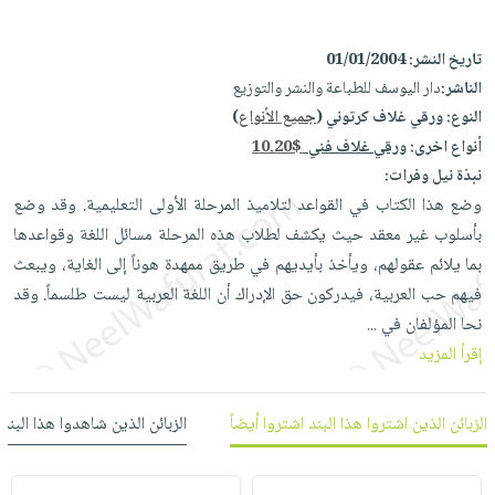
العناية
الأكثر
شحن
أدوات
بالأسنان
مبيعاً
مجاني
المائدة
تاريخ النشر:
01/01/2004
الحمية
العودة
الناشر:
دار اليوسف للطباعة والنشر والتوزيع
بنود
الأوعية
والتغذية
للمدارس
النوع:
ورقي غلاف كرتوني (
جميع الأنواع
)
مختارة
والتخزين
اشتراكات
اكسسوارات
أنواع اخرى:
ورقي غلاف فني
10.20$
أدوات
كتب
كل
نبذة نيل وفرات:
بحث
المطبخ
الاشتراكات
اكسسوارات
وضع هذا الكتاب في القواعد لتلاميذ المرحلة الأولى التعليمية. وقد وضع
متقدم
منزلية
بأسلوب غير معقد حيث يكشف لطلاب هذه المرحلة مسائل اللغة وقواعدها
صندوق
بما يلائم عقولهم، ويأخذ بأيديهم في طريق ممهدة هوناً إلى الغاية، ويبعث
القراءة
اكسسوارات
فيهم حب العربية، فيدركون حق الإدراك أن اللغة العربية ليست طلسماً. وقد
iKitab
ملابس
نيل
نحا المؤلفان في
...
بلا
مطرزات
وفرات
إقرأ المزيد
حدود
حقائب
عن
حسابك
حلي
الشركة
الزبائن الذين اشتروا هذا البند اشتروا أيضاً
الزبائن الذين شاهدوا هذا البند
عناية
لائحة
سياسة
بالذات
الأمنيات
الشركة