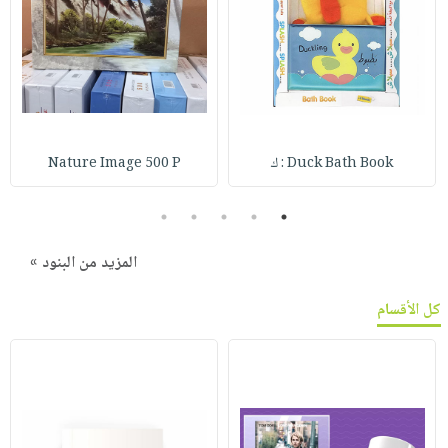
Duck Bath Book : ك
Nature Image 500 P
5
4
3
2
1
المزيد من البنود »
كل الأقسام