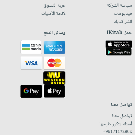
سياسة الشركة
عربة التسوق
فيديوهات
لائحة الأمنيات
انشر كتابك
حمّل iKitab
وسائل الدفع
تواصل معنا
تواصل معنا
أسئلة يتكرر طرحها
+96171172802