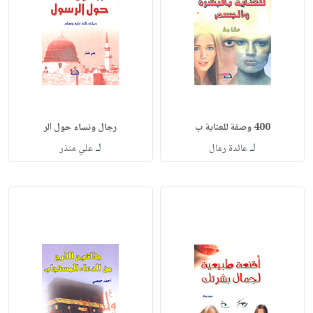
400 وصفة للعناية ب
رجال ونساء حول الر
لـ
لـ
عائدة رمال
علي منذر