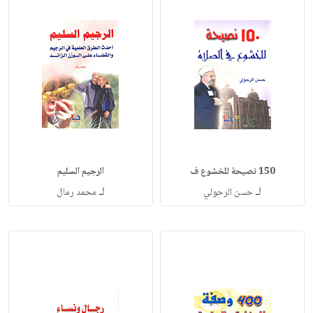
150 نصيحة للخشوع ف
الرجيم السليم
لـ
لـ
حسن الرحولي
محمد رمال