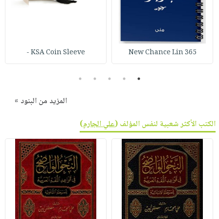
KSA Coin Sleeve -
365 New Chance Lin
5
4
3
2
1
المزيد من البنود »
الكتب الأكثر شعبية لنفس المؤلف (
علي الجارم
)