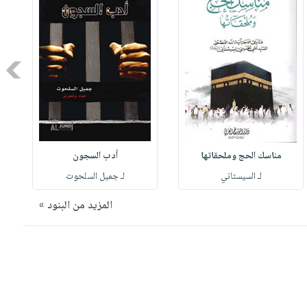
Next
مناسك الحج وملحقاتها
أدب السجون
لـ السيستاني
لـ جميل السلحوت
المزيد من البنود »