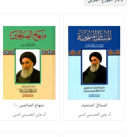
لـ دار المؤرخ العربي
المسائل المنتخبة،
منهاج الصالحين - ا
لـ
لـ
علي الحسيني السي
علي الحسيني السي