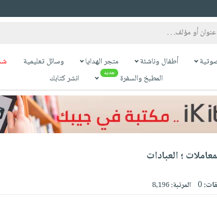
وتية
أطفال وناشئة
متجر الهدايا
وسائل تعليمية
شح
جديد
المطبخ والسفرة
انشر كتابك
معاملات ؛ العبادات
قات:
0
المرتبة:
8,196