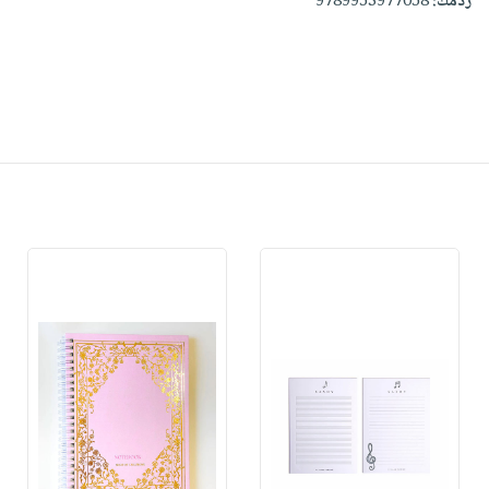
ردمك:
9789953977058