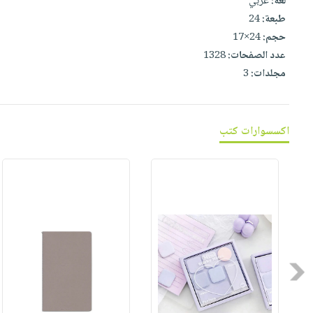
لغة:
عربي
صابون
فيديوهات
طبعة:
24
عربة
أطفال
أسئلة
حجم:
24×17
التسوق
مناسبات
يتكرر
عدد الصفحات:
1328
طرحها
نشرة
مجلدات:
3
الإصدارات
خدمات
نيل
وفرات
اكسسوارات كتب
انشر
كتابك
تواصل
معنا
Previous