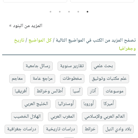
5
4
3
2
1
المزيد من البنود »
تصفح المزيد من الكتب في المواضيع التالية /
كل المواضيع
/
تاريخ
وجغرافيا
بحث علمي
تقارير سنوية
رسائل جامعية
علم مكتبات وتوثيق
مخطوطات
مراجع عامة
معاجم
موسوعات
آثار
آسيا
أطالس وخرائط
أفريقيا
أميركا
أوروبا
أوستراليا
الخليج العربي
العالم العربي والإسلامي
المغرب العربي
الهلال الخصيب
بلاد وادي النيل
خرائط
دراسات تاريخية
دراسات جغرافية