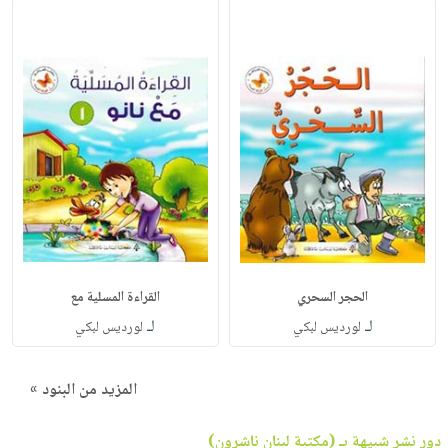
الحجر السحري
القراءة المسلية مع
لـ
لـ
لورديس لبكي
لورديس لبكي
المزيد من البنود »
دور نشر شبيهة بـ (مكتبة لبنان ناشرون)