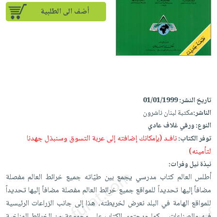
إختياراتنا
تعليمية
أسئلة
إختياراتنا
أضف الى الطلبية
المواضيع
iKitab
يتكرر
كتب
بلا
الأكثر
طرحها
أكاديمية
الصحة
حدود
مبيعاً
تحميل
والعناية
صندوق
أسئلة
إختياراتنا
masmu3
الشخصية
القراءة
يتكرر
وسائل
على
جديد
English
طرحها
تعليمية
Android
books
الكل
تحميل
صندوق
تاريخ النشر:
01/01/1999
تحميل
iKitab
أجهزة
القراءة
الناشر:
مكتبة لبنان ناشرون
المطبخ
masmu3
على
العناية
النوع:
ورقي غلاف عادي
والسفرة
على
جوائز
Android
جديد
الشخصية
نافـد (بإمكانك إضافته إلى عربة التسوق وسنبذل جهدنا
توفر الكتاب:
Apple
لتأمينه)
تحميل
العناية
الكل
نبذة نيل وفرات:
iKitab
وتصفيف
أواني
متجر
أطلس العالم كتاب مدرسي يجمع بين طيّاته جميع خرائط العالم مفصلة
على
الشعر
الطهي
الهدايا
مضافاً إليها تحديداً للمواقع جميع خرائط العالم مفصلة مضافاً إليها تحديداً
Apple
العناية
أدوات
للمواقع الهامة في البلد نعرض لخريطته، هذا إلى جانب الزراعات الرئيسية
بالجسم
أقسام
الخبز
فيه والصناعات… كما ويحتوي الكتاب على مجموعة من الخرائط المناخية