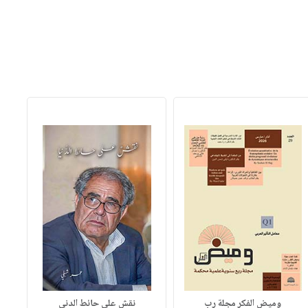
وميض الفكر مجلة رب
نقش على حائط الدني