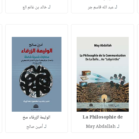
لـ
لـ
عبد الله قاسم جر
خالد بن غانم الع
La Philosophie de
الوليمة الزرقاء مخ
لـ
لـ
May Abdallah
أمين صالح