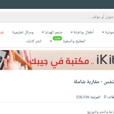
وتية
أطفال وناشئة
متجر الهدايا
وسائل تعليمية
شح
جديد
المطبخ والسفرة
انشر كتابك
نفس - مقاربة شاملة
قات:
0
المرتبة:
228,558
اعة والنشر والتوزيع