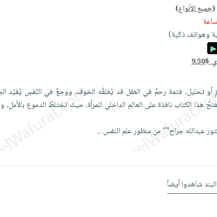
(
جميع الأنواع
)
ة وهواتف ذكية)
دي
9.50$
زٍ أو تحليل، فثمة رحمٌ في العقل قد يُغلقُه الخوف، ووجعٌ في النّفسِ يُقيّد ا
فتحُ هذا الكتاب نافذة على العالمِ الداخلي للمرأة، حيث تختلطُ الدموع بالأمل، و
كتور عبدالله جراح"" من منظور علم النفس
...
البند شاهدوا أيضاً