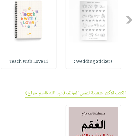
صابون
فيديوهات
عربة
أطفال
أسئلة
التسوق
Previous
مناسبات
يتكرر
طرحها
نشرة
الإصدارات
خدمات
نيل
وفرات
Teach with Love Li
Wedding Stickers :
انشر
كتابك
تواصل
معنا
الكتب الأكثر شعبية لنفس المؤلف (
عبد الله قاسم جراح
)