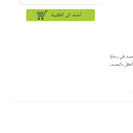
أضف الى الطلبية
لجسد،في رحلةٍ
العقل بالجسد،