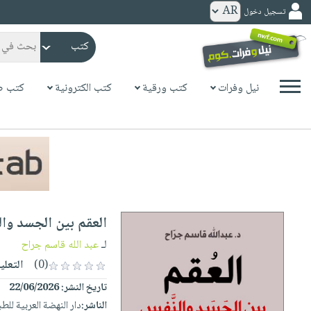
تسجيل دخول
كتب
ورقية
المواضيع
نيل وفرات
كتب ورقية
كتب الكترونية
كتب ص
صدر
كتب
حديثاً
الكترونية
الأكثر
الصفحة
مبيعاً
الرئيسية
كتب
جوائز
صدر
صوتية
شحن
حديثاً
الصفحة
العقم بين الجسد وال
مخفض
الأكثر
الرئيسية
عروض
أطفال
لـ
عبد الله قاسم جراح
مبيعاً
masmu3
خاصة
وناشئة
(0)
التعلي
كتب
بلا
صفحات
تاريخ النشر:
22/06/2026
مجانية
الصفحة
وسائل
حدود
مشوقة
الناشر:
دار النهضة العربية للطب
الرئيسية