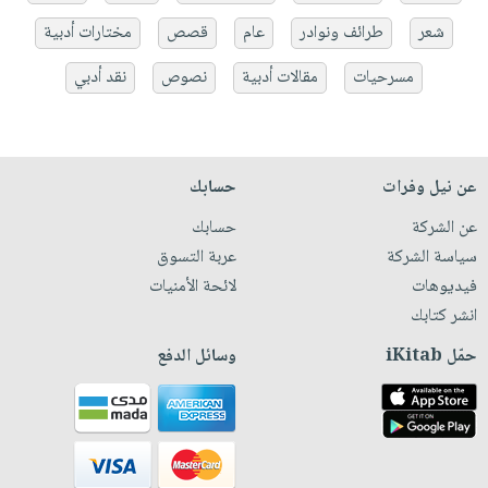
شعر
طرائف ونوادر
عام
قصص
مختارات أدبية
مسرحيات
مقالات أدبية
نصوص
نقد أدبي
عن نيل وفرات
حسابك
عن الشركة
حسابك
سياسة الشركة
عربة التسوق
فيديوهات
لائحة الأمنيات
انشر كتابك
حمّل iKitab
وسائل الدفع