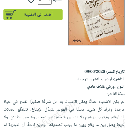
إختياراتنا
الكمية:
تعليمية
أسئلة
إختياراتنا
المواضيع
iKitab
يتكرر
أضف الى الطلبية
كتب
بلا
الأكثر
طرحها
أكاديمية
الصحة
حدود
مبيعاً
تحميل
والعناية
صندوق
أسئلة
وسائل
masmu3
الشخصية
القراءة
يتكرر
تعليمية
على
جديد
English
طرحها
صندوق
Android
books
الكل
تحميل
القراءة
تحميل
iKitab
أجهزة
جوائز
المطبخ
masmu3
تاريخ النشر:
09/06/2026
على
العناية
والسفرة
على
الناشر:
دار عرب للنشر والترجمة
Android
جديد
الشخصية
Apple
النوع:
ورقي غلاف عادي
تحميل
العناية
الكل
نبذة الناشر:
iKitab
وتصفيف
لم يكن الاشتباه حدثًا يمكن الإمساك به، بل شرخًا صغيرًا انفتح في حياة
أواني
متجر
على
الشعر
ماجدة وترك كل شيء معلّقًا في الهواء. يتبدّل الإيقاع، تتقطّع الصلات
الطهي
الهدايا
Apple
العناية
المألوفة، ويغيب إبراهيم بلا تفسير، لا حقيقة واضحة، ولا خبر مطمئن، ولا
أدوات
بالجسم
أقسام
خيط يصل بين ما وقع وبين ما يجب تصديقه. ليتبيّن لاحقًا أن التجربة لم
الخبز