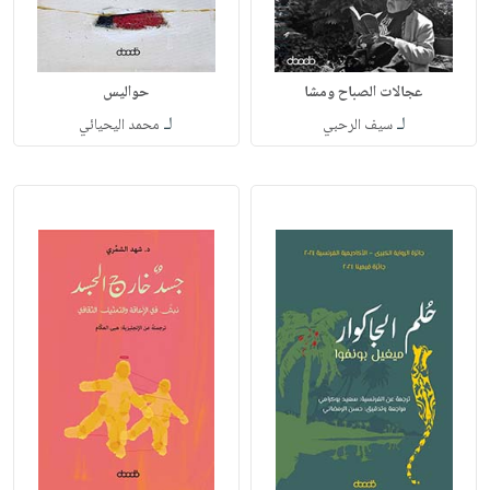
عجالات الصباح ومشا
حواليس
لـ
لـ
سيف الرحبي
محمد اليحيائي