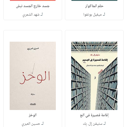
حلم الجاكوار
جسد خارج الجسد نبش
لـ
لـ
ميغيل بونفوا
شهد الشمري
إقامة قصيرة في الج
الوخز
لـ
لـ
ستيفن إل. بِك
حسين العبري