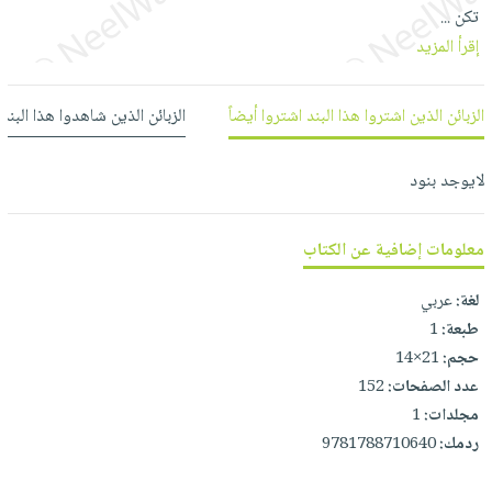
العناية
الأكثر
شحن
تكن
...
أدوات
بالأسنان
مبيعاً
مجاني
إقرأ المزيد
المائدة
الحمية
العودة
بنود
الأوعية
والتغذية
للمدارس
الزبائن الذين اشتروا هذا البند اشتروا أيضاً
الزبائن الذين شاهدوا هذا البند
مختارة
والتخزين
اشتراكات
اكسسوارات
أدوات
كتب
كل
بحث
لايوجد بنود
المطبخ
الاشتراكات
اكسسوارات
متقدم
منزلية
صندوق
معلومات إضافية عن الكتاب
القراءة
اكسسوارات
iKitab
ملابس
لغة:
عربي
نيل
بلا
طبعة:
1
مطرزات
وفرات
حدود
حجم:
21×14
حقائب
عن
عدد الصفحات:
152
حسابك
حلي
الشركة
مجلدات:
1
عناية
لائحة
ردمك:
9781788710640
سياسة
بالذات
الأمنيات
الشركة