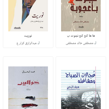
ها ها كح كح نجوت ب
نوريت
لـ
لـ
مصطفى خالد مصطفى
عبدالرازق كرار ع