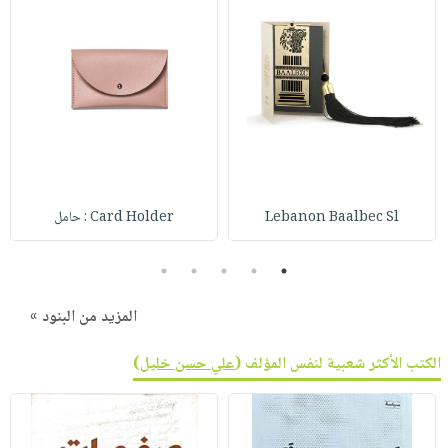
Lebanon Baalbec Sl
Card Holder : حامل
5
4
3
2
1
المزيد من البنود »
الكتب الأكثر شعبية لنفس المؤلف (
علي حسن خليل
)