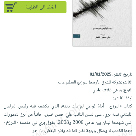
إختياراتنا
تعليمية
أسئلة
إختياراتنا
أضف الى الطلبية
المواضيع
iKitab
يتكرر
كتب
بلا
الأكثر
طرحها
أكاديمية
الصحة
حدود
مبيعاً
تحميل
والعناية
صندوق
أسئلة
إختياراتنا
masmu3
الشخصية
القراءة
يتكرر
وسائل
على
جديد
English
طرحها
تعليمية
Android
books
الكل
تحميل
صندوق
تحميل
iKitab
أجهزة
القراءة
المطبخ
masmu3
تاريخ النشر:
01/01/2025
على
العناية
والسفرة
على
جوائز
الناشر:
شركة الشرق الأوسط لتوزيع المطبوعات
Android
جديد
الشخصية
Apple
النوع:
ورقي غلاف عادي
تحميل
العناية
نبذة الناشر:
الكل
iKitab
وتصفيف
كتاب «البرزخ - أيامٌ لوطنٍ لم يأتِ بعد»، الذي يكشف فيه رئيس البرلمان
أواني
متجر
على
الشعر
اللبناني نبيه بري، على لسان النائب علي حسن خليل، جانباً من أبرز التطورات
الطهي
الهدايا
Apple
العناية
التي شهدها لبنان بين عامي 2006 و2008. يقول بري في مقدمة «البرزخ»
أدوات
بالجسم
أقسام
«هذا الكتاب لا يشكل وجهة نظر كما قد يظن البعض، بل هو
...
الخبز