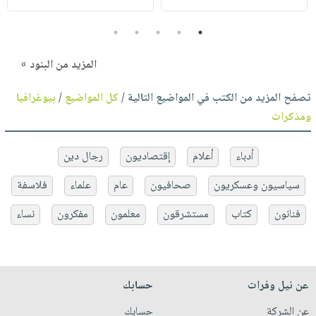
5
4
3
2
1
المزيد من البنود »
تصفح المزيد من الكتب في المواضيع التالية /
كل المواضيع
/
بيوغرافيا
ومذكرات
أدباء
أعلام
إقتصاديون
رجال دين
سياسيون وعسكريون
صحافيون
عام
علماء
فلاسفة
فنانون
كتاب
مستشرقون
معلمون
مفكرون
نساء
عن نيل وفرات
حسابك
عن الشركة
حسابك