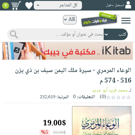
كل المتاجر
تسجيل دخول
0
كتب
ورقية
المواضيع
صدر
كتب
حديثاً
الكترونية
الأكثر
الصفحة
الوعاء المرمري - سيرة ملك اليمن سيف بن ذي يزن
مبيعاً
الرئيسية
كتب
جوائز
516 - 574 م
صدر
صوتية
شحن
لـ
محمد فريد أبو حديد
حديثاً
الصفحة
مخفض
(0)
التعليقات:
0
المرتبة:
252,619
الأكثر
الرئيسية
عروض
أطفال
مبيعاً
masmu3
خاصة
وناشئة
كتب
19.00$
بلا
صفحات
مجانية
الصفحة
وسائل
حدود
مشوقة
%5
20.00$
الرئيسية