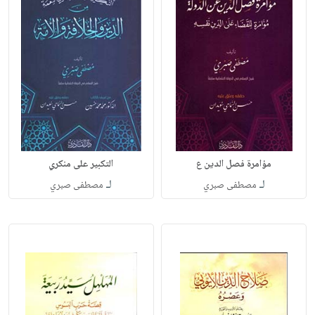
مؤامرة فصل الدين ع
التكبير على منكري
لـ
لـ
مصطفى صبري
مصطفى صبري