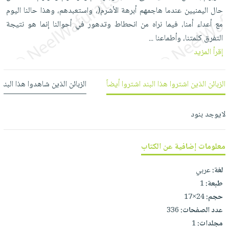
العناية
الأكثر
شحن
حال اليمنيين عندما هاجمهم أبرهة الأشرم(، واستعبدهم، وهذا حالنا اليوم
أدوات
بالأسنان
مبيعاً
مجاني
مع أعداء أمنا، فيما نراه من انحطاط وتدهور في أحوالنا إنما هو نتيجة
المائدة
الحمية
العودة
التفرق كلمتنا، وأطماعنا
...
بنود
الأوعية
والتغذية
للمدارس
إقرأ المزيد
مختارة
والتخزين
اشتراكات
اكسسوارات
أدوات
كتب
كل
بحث
الزبائن الذين اشتروا هذا البند اشتروا أيضاً
الزبائن الذين شاهدوا هذا البند
المطبخ
الاشتراكات
اكسسوارات
متقدم
منزلية
صندوق
لايوجد بنود
القراءة
اكسسوارات
iKitab
ملابس
نيل
معلومات إضافية عن الكتاب
بلا
مطرزات
وفرات
حدود
لغة:
عربي
حقائب
عن
حسابك
طبعة:
1
حلي
الشركة
حجم:
24×17
عناية
لائحة
سياسة
عدد الصفحات:
336
بالذات
الأمنيات
الشركة
مجلدات:
1