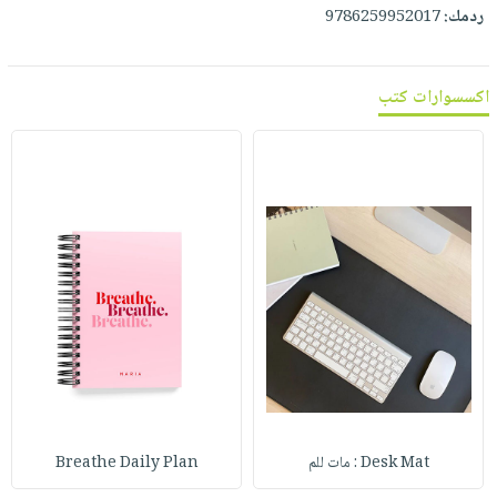
صابون
ردمك:
9786259952017
فيديوهات
عربة
أطفال
أسئلة
التسوق
مناسبات
يتكرر
اكسسوارات كتب
طرحها
نشرة
الإصدارات
خدمات
نيل
وفرات
انشر
كتابك
تواصل
معنا
Desk Mat : مات للم
Breathe Daily Plan