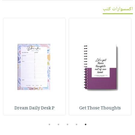
اكسسوارات كتب
Dream Daily Desk P
Get Those Thoughts
5
4
3
2
1