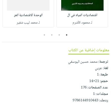
صابون
فيديوهات
عربة
أطفال
أسئلة
التسوق
اقتصاديات المياه في ال
الوحدة الاقتصادية العر
مناسبات
يتكرر
لـ محمود الأشرم
لـ محمد لبيب شقير
طرحها
نشرة
الإصدارات
خدمات
4
3
2
1
نيل
وفرات
معلومات إضافية عن الكتاب
انشر
كتابك
ترجمة:
محمد حسين اليوسفي
تواصل
لغة:
عربي
طبعة:
1
معنا
حجم:
21×14
عدد الصفحات:
176
مجلدات:
1
ردمك:
9786144910443