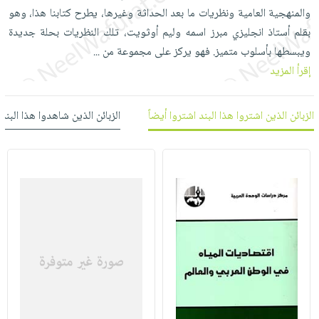
العناية
الأكثر
شحن
والمنهجية العامية ونظريات ما بعد الحداثة وغيرها، يطرح كتابنا هذا، وهو
أدوات
بالأسنان
مبيعاً
مجاني
بقلم أستاذ انجليزي مبرز اسمه وليم أوثويت، تلك النظريات بحلة جديدة
المائدة
الحمية
العودة
ويبسطها بأسلوب متميز. فهو يركز على مجموعة من
...
بنود
الأوعية
والتغذية
للمدارس
إقرأ المزيد
مختارة
والتخزين
اشتراكات
اكسسوارات
أدوات
كتب
كل
الزبائن الذين اشتروا هذا البند اشتروا أيضاً
الزبائن الذين شاهدوا هذا البند
بحث
المطبخ
الاشتراكات
اكسسوارات
متقدم
منزلية
صندوق
القراءة
اكسسوارات
iKitab
ملابس
نيل
بلا
مطرزات
وفرات
حدود
حقائب
عن
حسابك
حلي
الشركة
عناية
لائحة
سياسة
بالذات
الأمنيات
الشركة