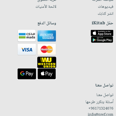
فيديوهات
لائحة الأمنيات
انشر كتابك
حمّل iKitab
وسائل الدفع
تواصل معنا
تواصل معنا
أسئلة يتكرر طرحها
+96171324076
info@nwf.com