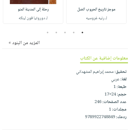
صابون
فيديوهات
عربة
موجز تاريخ الحروب الصل
رحلة إلى المدينة المنو
أطفال
أسئلة
التسوق
لـ رنيه غروسيه
لـ دوروتيا فون لينكه
مناسبات
يتكرر
طرحها
نشرة
5
4
3
2
1
الإصدارات
خدمات
المزيد من البنود »
نيل
وفرات
معلومات إضافية عن الكتاب
انشر
كتابك
تحقيق:
محمد إبراهيم المشهداني
لغة:
عربي
تواصل
طبعة:
1
معنا
حجم:
24×17
عدد الصفحات:
246
مجلدات:
1
ردمك:
9789922748849