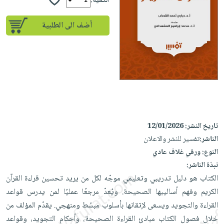
iKitab
الكمية:
تعليمية
أسئلة
Ai
بلا
المواضيع
يتكرر
إختيارات
أضف الى الطلبية
حدود
الأكثر
طرحها
كتب
الصحة
أسئلة
مبيعاً
تحميل
أكاديمية
والعناية
يتكرر
وسائل
masmu3
الشخصية
صندوق
طرحها
تعليمية
على
جديد
القراءة
تحميل
صندوق
Android
English
iKitab
الكل
القراءة
تحميل
books
على
أجهزة
جوائز
المطبخ
masmu3
Android
تاريخ النشر:
12/01/2026
العناية
والسفرة
على
الناشر:
تفسير للنشر والاعلان
تحميل
جديد
الشخصية
Apple
النوع:
ورقي غلاف عادي
iKitab
العناية
الكل
نبذة الناشر:
على
وتصفيف
الكتاب هو دليل تدريبي وتعليمي موجّه لكل من يريد تحسين قراءة القرآن
أواني
متجر
Apple
الشعر
الكريم وفهم أساليبها الصحيحة. ويُعدّ مرجعًا عمليًا لمن يدرس قواعد
الطهي
الهدايا
العناية
القراءة والتجويد ويسعى لإتقانها بأسلوب مبسّط ومنهجي. يقدّم المؤلف من
أدوات
بالجسم
أقسام
خلال فصول الكتاب مبادئ القراءة الصحيحة، وأحكام التجويد، وقواعد
الخبز