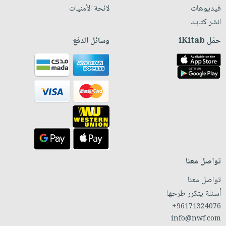
فيديوهات
لائحة الأمنيات
انشر كتابك
حمّل iKitab
وسائل الدفع
تواصل معنا
تواصل معنا
أسئلة يتكرر طرحها
+96171324076
info@nwf.com