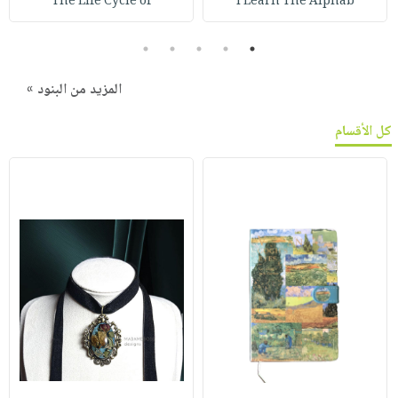
The Life Cycle of
I Learn The Alphab
5
4
3
2
1
المزيد من البنود »
كل الأقسام