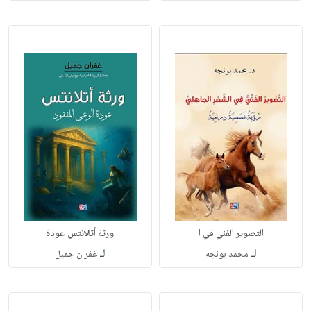
التصوير الفني في ا
ورثة أتلانتس عودة
لـ
لـ
محمد بونجه
غفران جميل