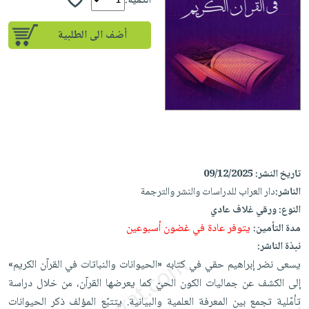
إختياراتنا
الكمية:
تعليمية
أسئلة
إختياراتنا
المواضيع
iKitab
يتكرر
أضف الى الطلبية
كتب
بلا
الأكثر
طرحها
أكاديمية
الصحة
حدود
مبيعاً
تحميل
والعناية
صندوق
أسئلة
وسائل
masmu3
الشخصية
القراءة
يتكرر
تعليمية
على
جديد
English
طرحها
صندوق
Android
books
الكل
تحميل
القراءة
تحميل
iKitab
أجهزة
جوائز
المطبخ
masmu3
تاريخ النشر:
09/12/2025
على
العناية
والسفرة
على
الناشر:
دار العراب للدراسات والنشر والترجمة
Android
جديد
الشخصية
Apple
النوع:
ورقي غلاف عادي
تحميل
العناية
الكل
يتوفر عادة في غضون أسبوعين
مدة التأمين:
iKitab
وتصفيف
نبذة الناشر:
أواني
متجر
على
الشعر
يسعى نضر إبراهيم حقي في كتابه «الحيوانات والنباتات في القرآن الكريم»
الطهي
الهدايا
Apple
العناية
إلى الكشف عن جماليات الكون الحيّ كما يعرضها القرآن، من خلال دراسة
أدوات
بالجسم
أقسام
تأمّلية تجمع بين المعرفة العلمية والبيانية. يتتبّع المؤلف ذكر الحيوانات
الخبز