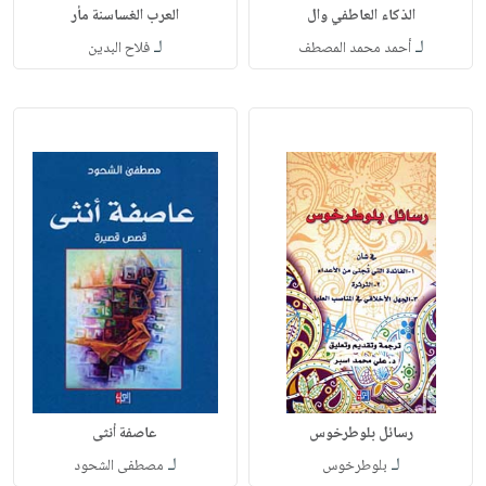
الذكاء العاطفي وال
العرب الغساسنة مأر
لـ
لـ
أحمد محمد المصطف
فلاح البدين
رسائل بلوطرخوس
عاصفة أنثى
لـ
لـ
بلوطرخوس
مصطفى الشحود