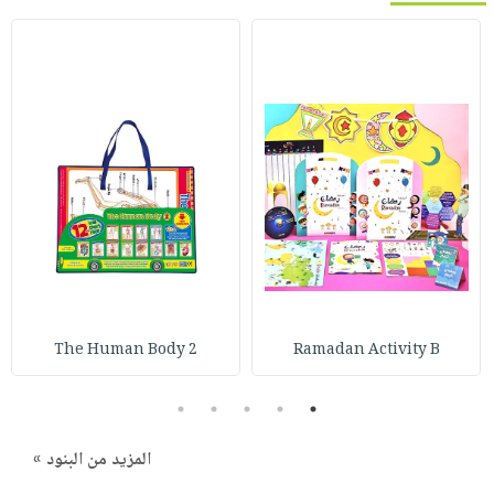
The Human Body 2
Ramadan Activity B
5
4
3
2
1
المزيد من البنود »