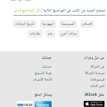
تصفح المزيد من الكتب في المواضيع التالية /
كل المواضيع
/
دين
الإسلام
المسيحية
اليهودية
تاريخ الديانات
ديانات أخرى
عام
مقارنات
عن نيل وفرات
حسابك
عن الشركة
حسابك
سياسة الشركة
عربة التسوق
فيديوهات
لائحة الأمنيات
انشر كتابك
حمّل iKitab
وسائل الدفع