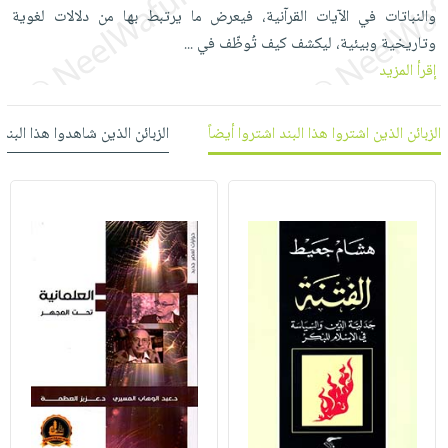
العناية
الأكثر
شحن
والنباتات في الآيات القرآنية، فيعرض ما يرتبط بها من دلالات لغوية
أدوات
بالأسنان
مبيعاً
مجاني
وتاريخية وبيئية، ليكشف كيف تُوظّف في
...
المائدة
الحمية
العودة
إقرأ المزيد
بنود
الأوعية
والتغذية
للمدارس
مختارة
والتخزين
اشتراكات
اكسسوارات
الزبائن الذين اشتروا هذا البند اشتروا أيضاً
الزبائن الذين شاهدوا هذا البند
أدوات
كتب
كل
بحث
المطبخ
الاشتراكات
اكسسوارات
متقدم
منزلية
صندوق
القراءة
اكسسوارات
iKitab
ملابس
نيل
بلا
مطرزات
وفرات
حدود
حقائب
عن
حسابك
حلي
الشركة
عناية
لائحة
سياسة
بالذات
الأمنيات
الشركة