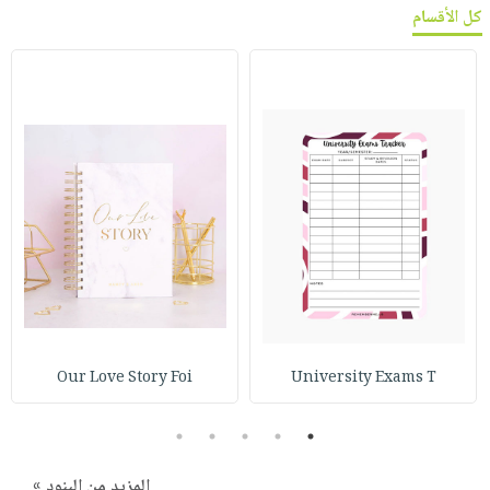
كل الأقسام
Our Love Story Foi
University Exams T
5
4
3
2
1
المزيد من البنود »