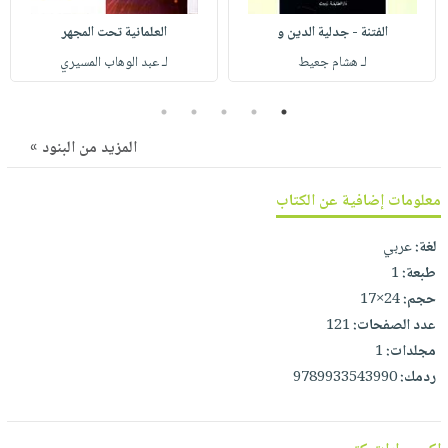
صابون
فيديوهات
عربة
الفتنة - جدلية الدين و
العلمانية تحت المجهر
أطفال
أسئلة
التسوق
لـ هشام جعيط
لـ عبد الوهاب المسيري
مناسبات
يتكرر
طرحها
نشرة
5
4
3
2
1
الإصدارات
خدمات
المزيد من البنود »
نيل
وفرات
معلومات إضافية عن الكتاب
انشر
كتابك
لغة:
عربي
طبعة:
1
تواصل
حجم:
24×17
معنا
عدد الصفحات:
121
مجلدات:
1
ردمك:
9789933543990