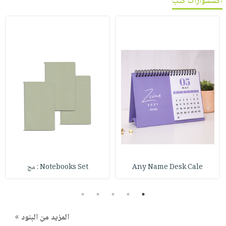
اكسسوارات كتب
Any Name Desk Cale
Notebooks Set : مج
5
4
3
2
1
المزيد من البنود »