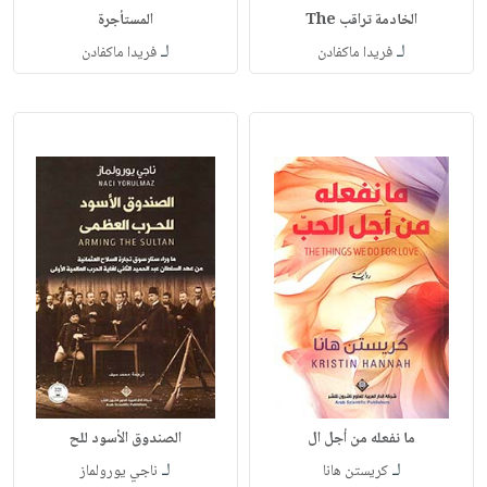
الخادمة تراقب The
المستأجرة
لـ
لـ
فريدا ماكفادن
فريدا ماكفادن
ما نفعله من أجل ال
الصندوق الأسود للح
لـ
لـ
كريستن هانا
ناجي يورولماز