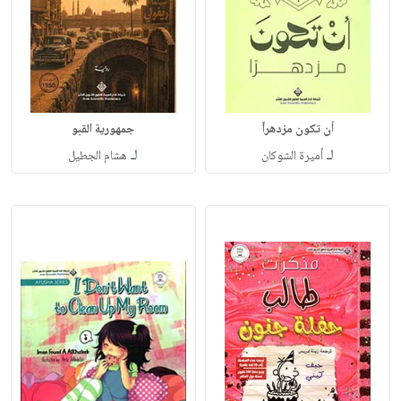
أن تكون مزدهراً
جمهورية القبو
لـ
لـ
أميرة الشوكان
هشام الجطيل