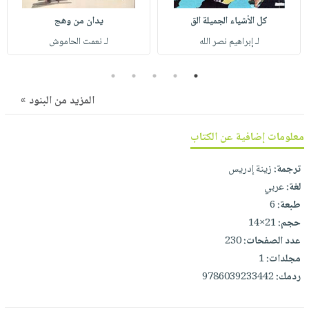
صابون
فيديوهات
عربة
كل الأشياء الجميلة الق
يدان من وهج
أطفال
أسئلة
التسوق
لـ إبراهيم نصر الله
لـ نعمت الحاموش
مناسبات
يتكرر
طرحها
نشرة
5
4
3
2
1
الإصدارات
خدمات
المزيد من البنود »
نيل
وفرات
معلومات إضافية عن الكتاب
انشر
كتابك
ترجمة:
زينة إدريس
لغة:
عربي
تواصل
طبعة:
6
معنا
حجم:
21×14
عدد الصفحات:
230
مجلدات:
1
ردمك:
9786039233442