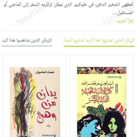
العناية
الأكثر
المقهى الصغير الدافئ في طوكيو، الذي يمكن لزائريه السفر إلى الماضي أو
شحن
أدوات
بالأسنان
مبيعاً
المستقبل،
مجاني
...
المائدة
الحمية
إقرأ المزيد
العودة
بنود
الأوعية
والتغذية
للمدارس
مختارة
والتخزين
اشتراكات
اكسسوارات
الزبائن الذين اشتروا هذا البند اشتروا أيضاً
الزبائن الذين شاهدوا هذا البند
أدوات
كتب
كل
بحث
المطبخ
الاشتراكات
اكسسوارات
متقدم
منزلية
صندوق
القراءة
اكسسوارات
iKitab
ملابس
نيل
بلا
مطرزات
وفرات
حدود
حقائب
عن
حسابك
حلي
الشركة
عناية
لائحة
سياسة
بالذات
الأمنيات
الشركة