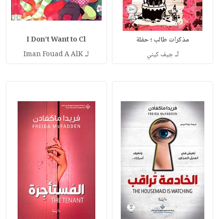
مذكرات طالب ؛ حفلة
I Don’t Want to Cl
لـ
لـ
جيف كيني
Iman Fouad A AlK