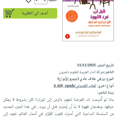
إختياراتنا
الكمية:
تعليمية
أسئلة
إختياراتنا
المواضيع
iKitab
يتكرر
أضف الى الطلبية
كتب
بلا
الأكثر
طرحها
أكاديمية
الصحة
حدود
مبيعاً
تحميل
والعناية
صندوق
أسئلة
إختياراتنا
masmu3
الشخصية
القراءة
يتكرر
وسائل
على
جديد
English
طرحها
تعليمية
Android
books
الكل
تحميل
صندوق
تحميل
iKitab
أجهزة
القراءة
المطبخ
masmu3
تاريخ النشر:
11/11/2025
على
العناية
والسفرة
على
جوائز
الناشر:
شركة الدار العربية للعلوم ناشرون
Android
جديد
الشخصية
Apple
النوع:
ورقي غلاف عادي (
جميع الأنواع
)
تحميل
العناية
الكل
أنواع اخرى:
كتاب إلكتروني/epub
8.40$
iKitab
وتصفيف
نبذة الناشر:
أواني
متجر
على
الشعر
ماذا لو أُتيحت لك الفرصة لتعود بالزمن إلى الوراء؟ لكن بشروط لا يمكن
الطهي
الهدايا
Apple
العناية
خرقها، وبفنجان قهوة لا بدّ أن يُشرَب قبل أن يبرد... في هذا الجزء الجديد
أدوات
بالجسم
أقسام
من السلسلة الساحرة التي أسرَت قلوب القرّاء في أنحاء العالم، نعود إلى
الخبز