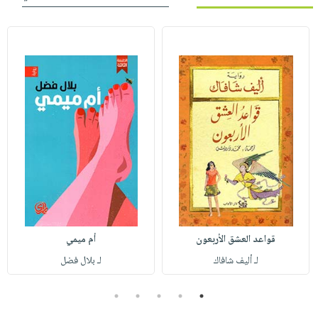
قواعد العشق الأربعون
أم ميمي
لـ أليف شافاك
لـ بلال فضل
5
4
3
2
1