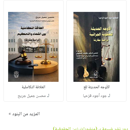
الأوجه الحديثة للع
العلاقة التكاملية
لـ
لـ
جود أجود قزحيا
محسن جميل جريح
المزيد من البنود »
دور نشر شبيهة بـ (منشورات زين الحقوقية)