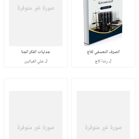
الصرف التعسفي للأج
جدليات الفكر الجنا
لـ
لـ
رندا كاج
علي الغياثين