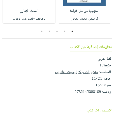
صابون
فيديوهات
عربة
أطفال
المنهجية في حل النزاعا
القضاء الإداري
أسئلة
التسوق
مناسبات
لـ حلمي محمد الحجار
لـ محمد رفعت عبد الوهاب
يتكرر
طرحها
نشرة
5
4
3
2
1
الإصدارات
خدمات
نيل
معلومات إضافية عن الكتاب
وفرات
انشر
لغة:
عربي
كتابك
طبعة:
1
تواصل
السلسلة:
منشورات مركز البحوث القانونية
معنا
حجم:
24×14
مجلدات:
1
ردمك:
9786145060109
اكسسوارات كتب