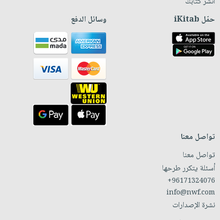
انشر كتابك
حمّل iKitab
وسائل الدفع
تواصل معنا
تواصل معنا
أسئلة يتكرر طرحها
+96171324076
info@nwf.com
نشرة الإصدارات