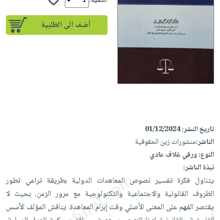
iKitab
الكمية:
تعليمية
أسئلة
Ai
بلا
المواضيع
يتكرر
إختيارات
أضف الى الطلبية
حدود
الأكثر
طرحها
كتب
الصحة
أسئلة
مبيعاً
تحميل
أكاديمية
والعناية
يتكرر
وسائل
masmu3
الشخصية
صندوق
طرحها
تعليمية
على
جديد
القراءة
تحميل
صندوق
Android
English
iKitab
الكل
القراءة
تحميل
books
على
أجهزة
جوائز
المطبخ
masmu3
Android
العناية
والسفرة
تاريخ النشر:
01/12/2024
على
تحميل
جديد
الشخصية
الناشر:
منشورات زين الحقوقية
Apple
iKitab
النوع:
ورقي غلاف عادي
العناية
الكل
على
نبذة الناشر:
وتصفيف
أواني
متجر
Apple
يتناول فكرة تفسير نصوص المعاهدات الدولية بطريقة تراعي تطور
الشعر
الطهي
الهدايا
الظروف القانونية والاجتماعية والتكنولوجية مع مرور الزمن، بحيث لا
العناية
أدوات
يقتصر الفهم على المعنى الأصلي وقت إبرام المعاهدة. يناقش المؤلف الأسس
بالجسم
أقسام
الخبز