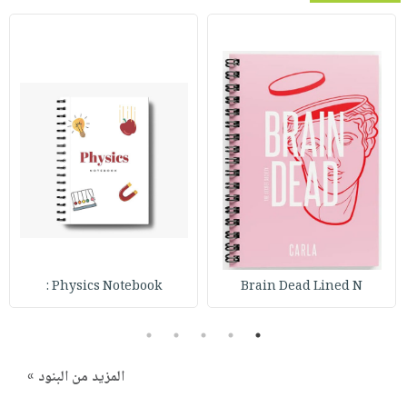
Physics Notebook :
Brain Dead Lined N
5
4
3
2
1
المزيد من البنود »