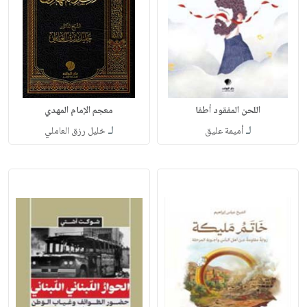
اللحن المفقود أطفا
معجم الإمام المهدي
لـ
لـ
أميمة عليق
خليل رزق العاملي