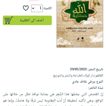
إختياراتنا
تعليمية
أسئلة
إختياراتنا
المواضيع
iKitab
الكمية:
يتكرر
كتب
بلا
الأكثر
طرحها
أكاديمية
الصحة
أضف الى الطلبية
حدود
مبيعاً
تحميل
والعناية
صندوق
أسئلة
إختياراتنا
masmu3
الشخصية
القراءة
يتكرر
وسائل
على
جديد
English
طرحها
تعليمية
Android
books
الكل
تحميل
صندوق
تحميل
iKitab
أجهزة
القراءة
المطبخ
masmu3
على
العناية
والسفرة
على
جوائز
Android
جديد
الشخصية
Apple
تاريخ النشر:
29/05/2025
تحميل
العناية
الناشر:
دار الولاء للطباعة والنشر والتوزيع
الكل
iKitab
وتصفيف
النوع:
ورقي غلاف عادي
أواني
متجر
على
الشعر
نبذة الناشر:
الطهي
الهدايا
Apple
إنّ القصص التي يضمّها ‏هذا السِّفر هي بمثابة نوافذ ‏نطل من خلالها على
العناية
أدوات
‏الواقع، وهي تأكيد لحقيقة ‏أنّ أدب المقاومة ليس ‏ترفًا ولا هامشًا، وإنما هو
بالجسم
أقسام
الخبز