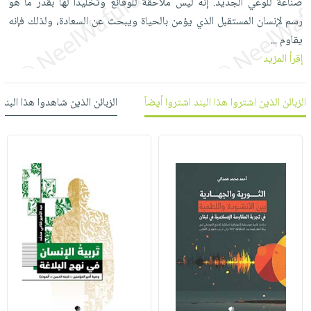
‏صناعة للوعي الجديد. إنه ‏ليس ملاحقة للوقائع ‏وتخليدًا لها بقدر ما هو
العناية
الأكثر
شحن
أدوات
‏رسم لإنسان المستقبل الذي ‏يؤمن بالحياة ويبحث عن ‏السعادة، ولذلك فإنه
بالأسنان
مبيعاً
مجاني
المائدة
يقاوم
...
الحمية
العودة
بنود
الأوعية
إقرأ المزيد
والتغذية
للمدارس
مختارة
والتخزين
اشتراكات
اكسسوارات
أدوات
الزبائن الذين اشتروا هذا البند اشتروا أيضاً
الزبائن الذين شاهدوا هذا البند
كتب
كل
بحث
المطبخ
الاشتراكات
اكسسوارات
متقدم
منزلية
صندوق
القراءة
اكسسوارات
iKitab
ملابس
نيل
بلا
مطرزات
وفرات
حدود
حقائب
عن
حسابك
حلي
الشركة
عناية
لائحة
سياسة
بالذات
الأمنيات
الشركة