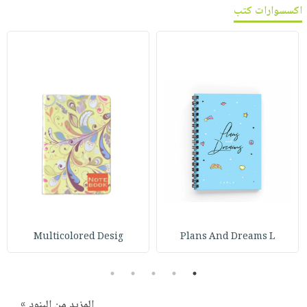
اكسسوارات كتب
Multicolored Desig
Plans And Dreams L
5
4
3
2
1
المزيد من البنود »