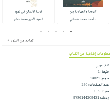
صابون
فيديوهات
عربة
أطفال
أسئلة
الثورية ‏والجهادية بين
تربية ‏الانسان ‏في نهج
التسوق
مناسبات
يتكرر
لـ أحمد ‏محمد ‏همداني
لـ عبد ‏الأمير ‏محمد ‏ضاح
طرحها
نشرة
5
4
3
2
1
الإصدارات
خدمات
نيل
المزيد من البنود »
وفرات
معلومات إضافية عن الكتاب
انشر
كتابك
لغة:
عربي
تواصل
طبعة:
1
معنا
حجم:
21×14
عدد الصفحات:
296
مجلدات:
1
ردمك:
9786144209431