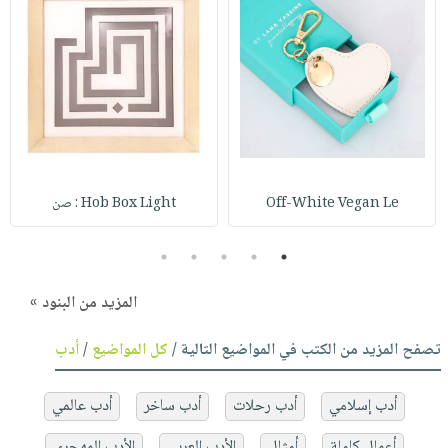
Off-White Vegan Le
Hob Box Light : صن
5
4
3
2
1
المزيد من البنود »
تصفح المزيد من الكتب في المواضيع التالية /
كل المواضيع
/
أدب
أدب إسلامي
أدب رحلات
أدب ساخر
أدب عالمي
أعمال كاملة
أمثال
الأدب العربي
الأدب المهجري