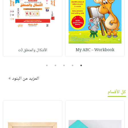
My ABC – Workbook
الأشكال والمنطق (ت
5
4
3
2
1
المزيد من البنود »
كل الأقسام