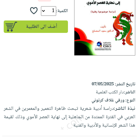
إختياراتنا
تعليمية
أسئلة
إختياراتنا
المواضيع
iKitab
الكمية:
يتكرر
كتب
بلا
الأكثر
طرحها
أكاديمية
الصحة
أضف الى الطلبية
حدود
مبيعاً
تحميل
والعناية
صندوق
أسئلة
إختياراتنا
masmu3
الشخصية
القراءة
يتكرر
وسائل
على
جديد
English
طرحها
تعليمية
Android
books
الكل
تحميل
صندوق
تحميل
iKitab
أجهزة
القراءة
المطبخ
masmu3
على
العناية
والسفرة
على
جوائز
تاريخ النشر:
07/05/2025
Android
جديد
الشخصية
Apple
الناشر:
دار الكتب العلمية
تحميل
العناية
النوع:
ورقي غلاف كرتوني
الكل
iKitab
وتصفيف
نبذة الناشر:
دراسة أدبية شعرية تبحث ظاهرة التعمير والمعمرين في الشعر
أواني
متجر
على
الشعر
العربي في الفترة الممتدة من الجاهلية إلى نهاية العصر الأموي وذلك لقيمة
الطهي
الهدايا
Apple
العناية
هذا الشعر الإنسانية والأدبية والفنية
أدوات
بالجسم
أقسام
الخبز