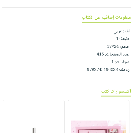
صابون
فيديوهات
عربة
أطفال
أسئلة
التسوق
معلومات إضافية عن الكتاب
مناسبات
يتكرر
طرحها
نشرة
لغة:
عربي
الإصدارات
طبعة:
1
خدمات
حجم:
24×17
نيل
عدد الصفحات:
416
وفرات
مجلدات:
1
انشر
ردمك:
9782745196033
كتابك
تواصل
معنا
اكسسوارات كتب