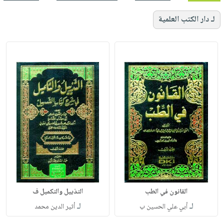
لـ دار الكتب العلمية
القانون في الطب
التذييل والتكميل ف
لـ
لـ
أبي علي الحسين ب
أثير الدين محمد