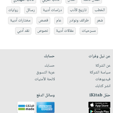
الخطب
تاريخ الأدب
دراسات أدبية
رسائل
روايات
شعر
طرائف ونوادر
عام
قصص
مختارات أدبية
مسرحيات
مقالات أدبية
نصوص
نقد أدبي
عن نيل وفرات
حسابك
عن الشركة
حسابك
سياسة الشركة
عربة التسوق
فيديوهات
لائحة الأمنيات
انشر كتابك
حمّل iKitab
وسائل الدفع