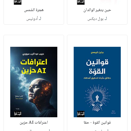
حين يتغير الوالدان
هجرة الشمس
لـ
لـ
بول ديكس
أدونيس
قوانين القوة - حقا
اعترافات AI حزين