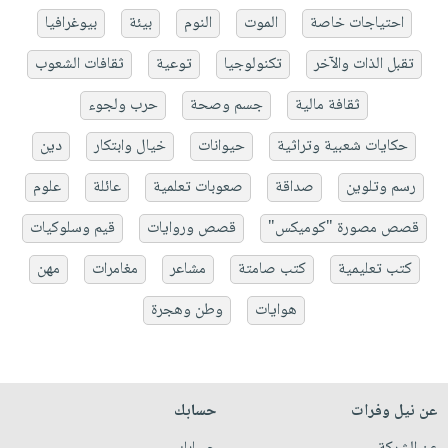
احتياجات خاصة
الموت
النوم
بيئة
بيوغرافيا
تقبل الذات والآخر
تكنولوجيا
توعية
ثقافات الشعوب
ثقافة مالية
جسم وصحة
حرب ولجوء
حكايات شعبية وتراثية
حيوانات
خيال وابتكار
دين
رسم وتلوين
صداقة
صعوبات تعلمية
عائلة
علوم
قصص مصورة "كوميكس"
قصص وروايات
قيم وسلوكيات
كتب تعليمية
كتب صامتة
مشاعر
مغامرات
مهن
هوايات
وطن وهجرة
عن نيل وفرات
حسابك