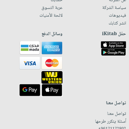
عن الشركة
حسابك
سياسة الشركة
عربة التسوق
فيديوهات
لائحة الأمنيات
انشر كتابك
حمّل iKitab
وسائل الدفع
تواصل معنا
تواصل معنا
أسئلة يتكرر طرحها
+96171172802