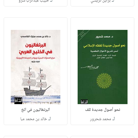
لـ
لـ
براين تريسي
حبيب عبدالرب سرو
نحو أصول جديدة للف
البرتغاليون في الخ
لـ
لـ
محمد شحرور
خالد بن محمد مبا