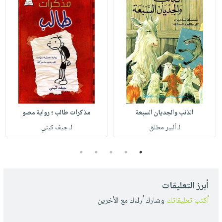
الذئب والجديان السبعة
مذكرات طالب ؛ رواية مصو
لـ ألبير مطلق
لـ جيف كيني
5
4
3
2
1
أبرز التعليقات
أكتب تعليقاتك
وشارك أراءك مع الأخرين