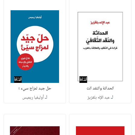
الحداثة والنقد الث
حل جيد لمزاج سيء ؛
لـ
لـ
عبد الإله بلقزيز
أوليفيا ريميس