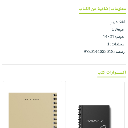
صابون
فيديوهات
عربة
معلومات إضافية عن الكتاب
أطفال
أسئلة
التسوق
مناسبات
يتكرر
لغة:
عربي
طرحها
نشرة
طبعة:
1
حجم:
21×14
الإصدارات
خدمات
مجلدات:
1
نيل
ردمك:
9786144633618
وفرات
انشر
كتابك
اكسسوارات كتب
تواصل
معنا