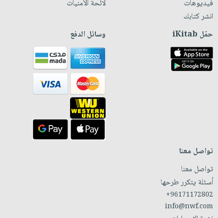
فيديوهات
لائحة الأمنيات
انشر كتابك
حمّل iKitab
وسائل الدفع
تواصل معنا
تواصل معنا
أسئلة يتكرر طرحها
+96171172802
info@nwf.com