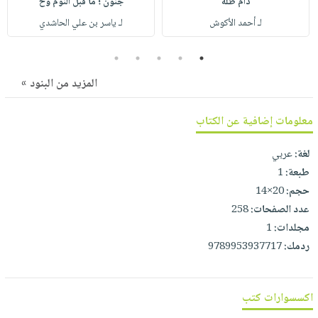
دام ظله
جنون ؛ ما قبل النوم وح
صابون
فيديوهات
عربة
لـ أحمد الأكوش
لـ ياسر بن علي الحاشدي
أطفال
أسئلة
التسوق
مناسبات
يتكرر
5
4
3
2
1
طرحها
نشرة
المزيد من البنود »
الإصدارات
خدمات
نيل
معلومات إضافية عن الكتاب
وفرات
لغة:
عربي
انشر
طبعة:
1
كتابك
حجم:
20×14
تواصل
عدد الصفحات:
258
معنا
مجلدات:
1
ردمك:
9789953937717
اكسسوارات كتب