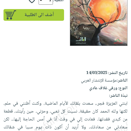
إختياراتنا
الكمية:
تعليمية
أسئلة
إختياراتنا
المواضيع
iKitab
يتكرر
أضف الى الطلبية
كتب
بلا
الأكثر
طرحها
أكاديمية
الصحة
حدود
مبيعاً
تحميل
والعناية
صندوق
أسئلة
إختياراتنا
masmu3
الشخصية
القراءة
يتكرر
وسائل
على
جديد
English
طرحها
تعليمية
Android
books
الكل
تحميل
صندوق
تحميل
iKitab
أجهزة
القراءة
المطبخ
masmu3
تاريخ النشر:
14/03/2025
على
العناية
والسفرة
على
جوائز
الناشر:
مؤسسة الإنتشار العربي
Android
جديد
الشخصية
Apple
النوع:
ورقي غلاف عادي
تحميل
العناية
نبذة الناشر:
الكل
iKitab
وتصفيف
ابنتي العزيزة فجر،، سعدت بلقائك الأيام الماضية، وكنت أظنني في حلم،
أواني
متجر
على
الشعر
لكنها ولله الحمد كان حقيقة، نسيت كل تعبي، وحزني، حين رأيتك، قطعة
الطهي
الهدايا
Apple
العناية
من كبدي فقدتها، فعادت إلي في وقت أنا في أمس الحاجة إليها،، لكن
أدوات
بالجسم
أقسام
سعادتي من سعادتك، ولا أريد أن أكون ذات يوم سببا في شقائك
الخبز