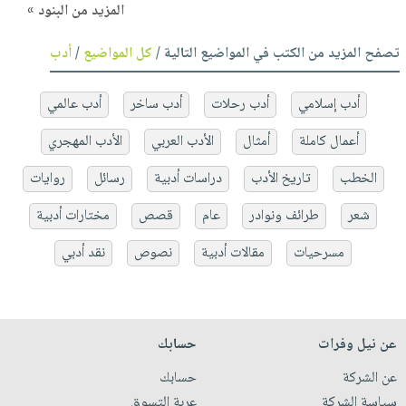
المزيد من البنود »
تصفح المزيد من الكتب في المواضيع التالية /
كل المواضيع
/
أدب
أدب إسلامي
أدب رحلات
أدب ساخر
أدب عالمي
أعمال كاملة
أمثال
الأدب العربي
الأدب المهجري
الخطب
تاريخ الأدب
دراسات أدبية
رسائل
روايات
شعر
طرائف ونوادر
عام
قصص
مختارات أدبية
مسرحيات
مقالات أدبية
نصوص
نقد أدبي
عن نيل وفرات
حسابك
عن الشركة
حسابك
سياسة الشركة
عربة التسوق