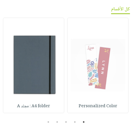
كل الأقسام
Personalized Color
A4 folder : مجلد A
5
4
3
2
1