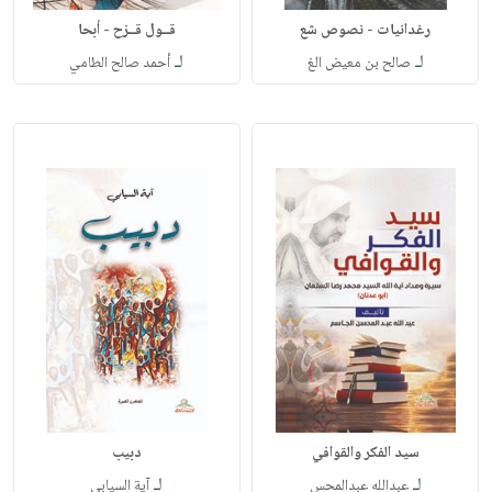
رغدانيات - نصوص شع
قــول قــزح - أبحا
لـ
لـ
صالح بن معيض الغ
أحمد صالح الطامي
سيد الفكر والقوافي
دبيب
لـ
لـ
عبدالله عبدالمحس
آية السيابي