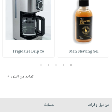
صابون
فيديوهات
عربة
أطفال
أسئلة
التسوق
مناسبات
يتكرر
طرحها
نشرة
الإصدارات
خدمات
نيل
وفرات
Frigidaire Drip Co
Men Shaving Gel :
انشر
كتابك
5
4
3
2
1
تواصل
معنا
المزيد من البنود »
عن نيل وفرات
حسابك