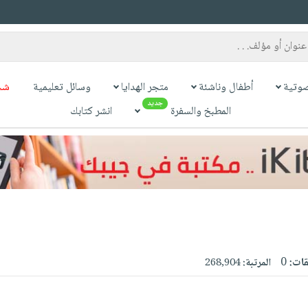
وتية
أطفال وناشئة
متجر الهدايا
وسائل تعليمية
شح
جديد
المطبخ والسفرة
انشر كتابك
قات:
0
المرتبة:
268,904