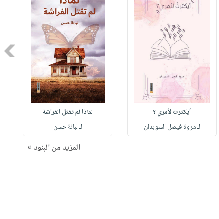
Next
أيكترث لأمري ؟
لماذا لم تقتل الفراشة
لـ مروة فيصل السويدان
لـ لبانة حسن
المزيد من البنود »