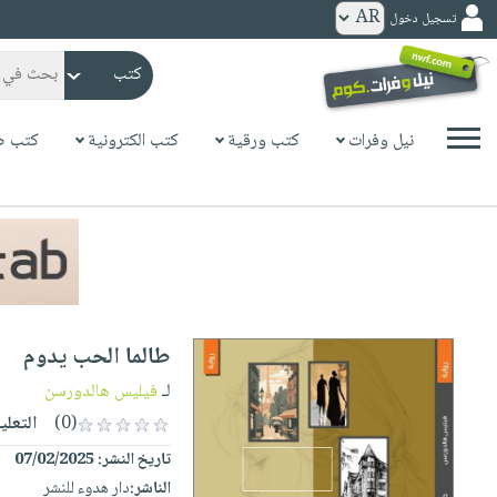
تسجيل دخول
كتب
ورقية
المواضيع
نيل وفرات
كتب ورقية
كتب الكترونية
كتب ص
صدر
كتب
حديثاً
الكترونية
الأكثر
الصفحة
مبيعاً
الرئيسية
كتب
جوائز
صدر
صوتية
شحن
حديثاً
الصفحة
طالما الحب يدوم
مخفض
الأكثر
الرئيسية
عروض
أطفال
لـ
فيليس هالدورسن
مبيعاً
masmu3
خاصة
وناشئة
(0)
التعلي
كتب
بلا
صفحات
تاريخ النشر:
07/02/2025
مجانية
الصفحة
وسائل
حدود
مشوقة
الناشر:
دار هدوء للنشر
الرئيسية