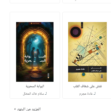
نقش على شغاف القلب
البوابة السحرية
لـ
لـ
غادة عجرم
سلام خالد المخلل
المزيد من البنود »