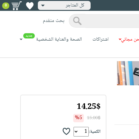
كل المتاجر
0
بحث متقدم
جديد
ن مجاني
اشتراكات
الصحة والعناية الشخصية
14.25$
%5
15.00$
الكمية: