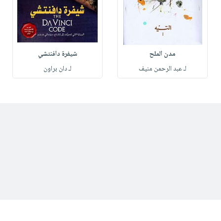
مدن الملح
شيفرة دافنتشي
لـ عبد الرحمن منيف
لـ دان براون