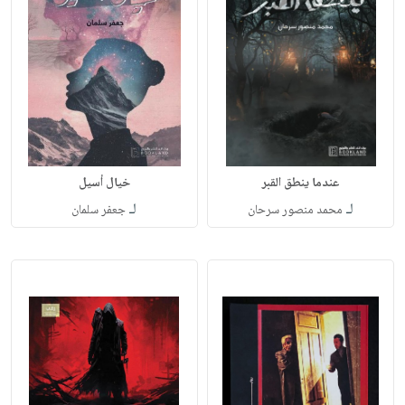
عندما ينطق القبر
خيال أسيل
لـ
لـ
محمد منصور سرحان
جعفر سلمان