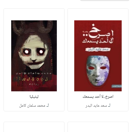
اصرخ..لا أحد يسمعك
ليثيليا
لـ
لـ
سعد عايد البدر
محمد سلمان كامل