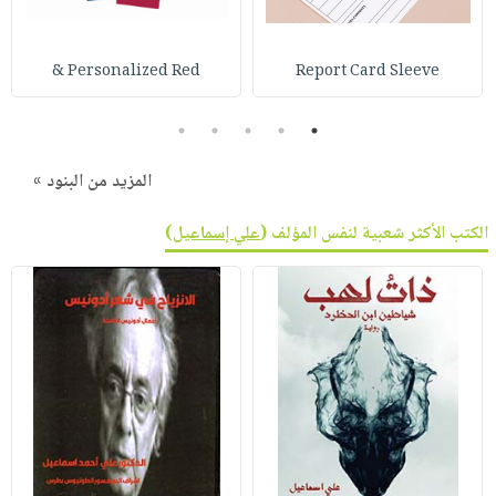
صابون
فيديوهات
عربة
أطفال
أسئلة
التسوق
Personalized Red &
Report Card Sleeve
مناسبات
يتكرر
طرحها
نشرة
5
4
3
2
1
الإصدارات
خدمات
نيل
المزيد من البنود »
وفرات
الكتب الأكثر شعبية لنفس المؤلف (
علي إسماعيل
)
انشر
كتابك
تواصل
معنا