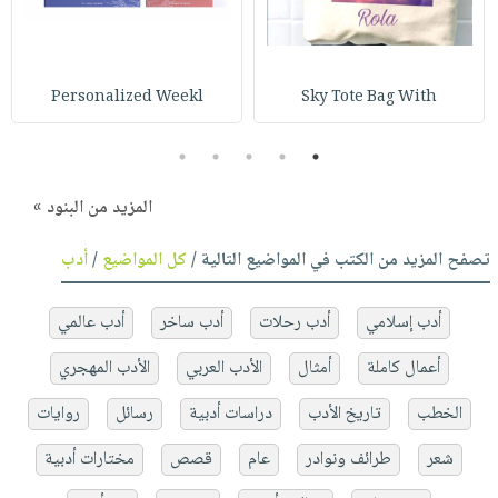
Personalized Weekl
Sky Tote Bag With
5
4
3
2
1
المزيد من البنود »
تصفح المزيد من الكتب في المواضيع التالية /
كل المواضيع
/
أدب
أدب إسلامي
أدب رحلات
أدب ساخر
أدب عالمي
أعمال كاملة
أمثال
الأدب العربي
الأدب المهجري
الخطب
تاريخ الأدب
دراسات أدبية
رسائل
روايات
شعر
طرائف ونوادر
عام
قصص
مختارات أدبية