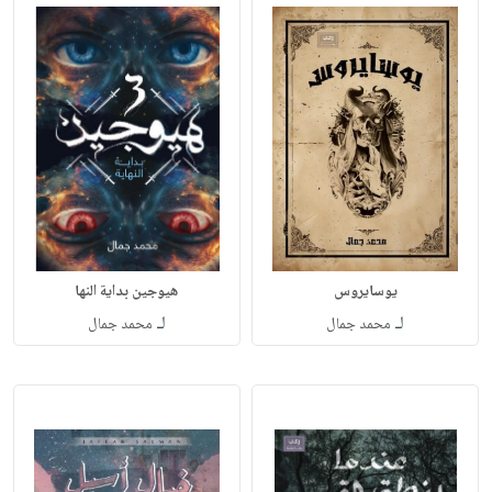
يوسايروس
هيوجين بداية النها
لـ
لـ
محمد جمال
محمد جمال