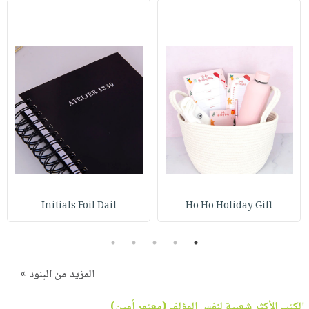
Initials Foil Dail
Ho Ho Holiday Gift
5
4
3
2
1
المزيد من البنود »
الكتب الأكثر شعبية لنفس المؤلف (
معتمر أمين
)