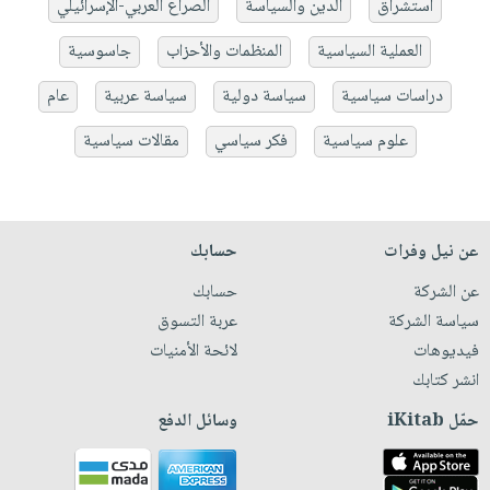
استشراق
الدين والسياسة
الصراع العربي-الإسرائيلي
العملية السياسية
المنظمات والأحزاب
جاسوسية
دراسات سياسية
سياسة دولية
سياسة عربية
عام
علوم سياسية
فكر سياسي
مقالات سياسية
عن نيل وفرات
حسابك
عن الشركة
حسابك
سياسة الشركة
عربة التسوق
فيديوهات
لائحة الأمنيات
انشر كتابك
حمّل iKitab
وسائل الدفع