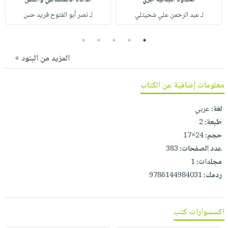
صابون
فيديوهات
عربة
لـ عبد الرحمن علي شحيتلي
لـ نصر أبو الفتوح فريد حس
أطفال
أسئلة
التسوق
مناسبات
يتكرر
5
4
3
2
1
طرحها
نشرة
المزيد من البنود »
الإصدارات
خدمات
نيل
معلومات إضافية عن الكتاب
وفرات
لغة:
عربي
انشر
طبعة:
2
كتابك
حجم:
24×17
تواصل
عدد الصفحات:
383
معنا
مجلدات:
1
ردمك:
9786144984031
اكسسوارات كتب