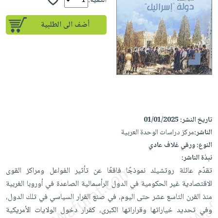
إختياراتنا
الكمية:
تعليمية
أسئلة
إختياراتنا
المواضيع
iKitab
يتكرر
أضف الى الطلبية
كتب
بلا
الأكثر
طرحها
أكاديمية
الصحة
حدود
مبيعاً
تحميل
والعناية
صندوق
أسئلة
إختياراتنا
masmu3
الشخصية
القراءة
يتكرر
وسائل
على
جديد
English
طرحها
تعليمية
Android
books
الكل
تحميل
صندوق
تحميل
iKitab
أجهزة
القراءة
المطبخ
masmu3
تاريخ النشر:
01/01/2025
على
العناية
والسفرة
على
جوائز
الناشر:
مركز دراسات الوحدة العربية
Android
جديد
الشخصية
Apple
النوع:
ورقي غلاف عادي
تحميل
العناية
نبذة الناشر:
الكل
iKitab
وتصفيف
تقدّم عائلة روتشيلد نموذجًا فاقعًا عن تأثير الفواعل ومراكز القوى
أواني
متجر
على
الشعر
الاقتصادية غير الحكومية في الدول الرأسمالية الصاعدة في أوروبا الغربية
الطهي
الهدايا
Apple
العناية
منذ القرن التاسع عشر حتى اليوم، في صنع القرار السياسي في تلك الدول،
أدوات
بالجسم
أقسام
وفي تحديد خياراتها وقراراتها الكبرى، كقرار دخول الولايات الأمريكية
الخبز