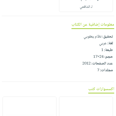
صابون
فيديوهات
لـ الشافعي
عربة
أطفال
أسئلة
التسوق
مناسبات
يتكرر
معلومات إضافية عن الكتاب
طرحها
نشرة
الإصدارات
خدمات
تحقيق:
نظام يعقوبي
نيل
لغة:
عربي
وفرات
طبعة:
1
انشر
حجم:
24×17
كتابك
عدد الصفحات:
2012
مجلدات:
7
تواصل
معنا
اكسسوارات كتب