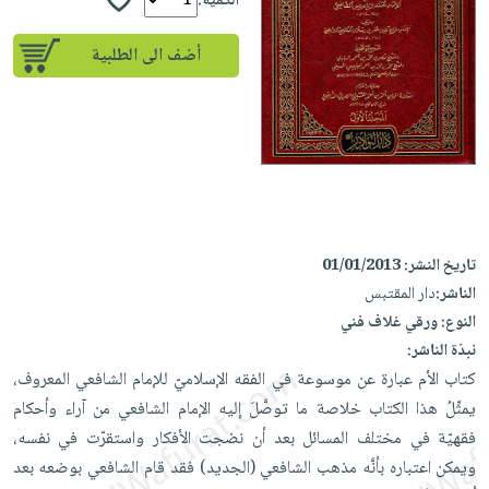
iKitab
الكمية:
تعليمية
أسئلة
Ai
بلا
المواضيع
يتكرر
إختيارات
أضف الى الطلبية
حدود
الأكثر
طرحها
كتب
الصحة
أسئلة
مبيعاً
تحميل
أكاديمية
والعناية
يتكرر
وسائل
masmu3
الشخصية
صندوق
طرحها
تعليمية
على
جديد
القراءة
تحميل
صندوق
Android
English
iKitab
الكل
القراءة
تحميل
books
على
أجهزة
جوائز
المطبخ
masmu3
تاريخ النشر:
01/01/2013
Android
العناية
والسفرة
على
الناشر:
دار المقتبس
تحميل
جديد
الشخصية
Apple
النوع:
ورقي غلاف فني
iKitab
العناية
نبذة الناشر:
الكل
على
وتصفيف
كتاب الأم عبارة عن موسوعة في الفقه الإسلاميّ للإمام الشافعي المعروف،
أواني
متجر
Apple
الشعر
يمثِّلُ هذا الكتاب خلاصة ما توصَّلَ إليه الإمام الشافعي من آراء وأحكام
الطهي
الهدايا
العناية
فقهيّة في مختلف المسائل بعد أن نضجت الأفكار واستقرّت في نفسه،
أدوات
بالجسم
ويمكن اعتباره بأنَّه مذهب الشافعي (الجديد) فقد قام الشافعي بوضعه بعد
أقسام
الخبز