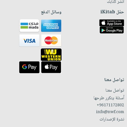
انشر كتابك
حمّل iKitab
وسائل الدفع
تواصل معنا
تواصل معنا
أسئلة يتكرر طرحها
+96171172802
info@nwf.com
نشرة الإصدارات