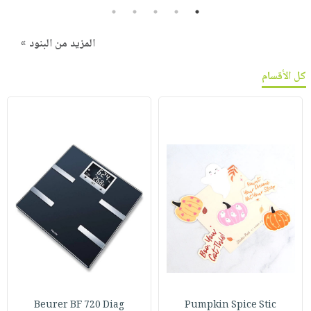
5
4
3
2
1
المزيد من البنود »
كل الأقسام
Beurer BF 720 Diag
Pumpkin Spice Stic