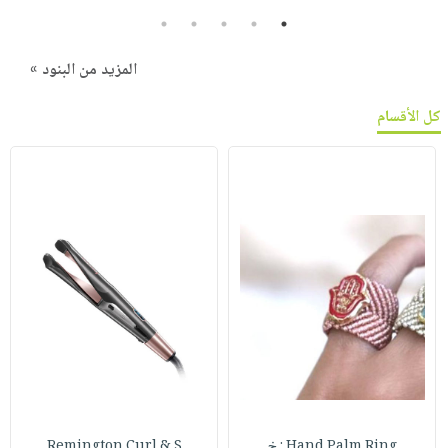
5
4
3
2
1
المزيد من البنود »
كل الأقسام
Hand Palm Ring : خ
Remington Curl & S