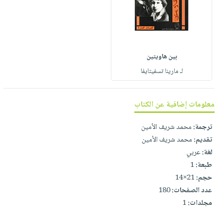
صابون
فيديوهات
عربة
أطفال
أسئلة
التسوق
مناسبات
يتكرر
طرحها
نشرة
بين هاويتين
الإصدارات
خدمات
لـ مارينا تسفيتايفا
نيل
وفرات
معلومات إضافية عن الكتاب
انشر
كتابك
ترجمة:
محمد شريف الأمين
تواصل
تقديم:
محمد شريف الأمين
معنا
لغة:
عربي
طبعة:
1
حجم:
21×14
عدد الصفحات:
180
مجلدات:
1