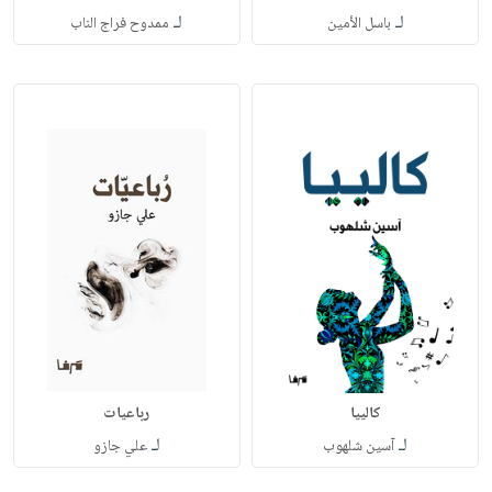
لـ
لـ
باسل الأمين
ممدوح فراج الناب
كالييا
رباعيات
لـ
لـ
آسين شلهوب
علي جازو