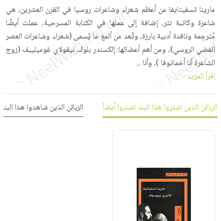
العناية
الأكثر
شحن
مارينا تسفيتايفا من أعظم شعراء وشاعرات روسيا في القرن العشرين، هي
أدوات
بالأسنان
مبيعاً
مجاني
شاعرة وكاتبة نثر، إضافة إلى عملها في الكتابة المسرحية، عملت أيضًا
المائدة
الحمية
العودة
مُترجِمة وناقدة أدبية بارزة، وتُعد من ألمع ما يُسمى (شعراء وشاعرات العصر
بنود
الأوعية
والتغذية
للمدارس
الفضي الروسي)، ومن أهم أعضائها: إلكسندر بلوك، نيقولاي غوميلييف (زوج
مختارة
والتخزين
اشتراكات
الشاعرة آنا أخماتوفا )، وآنا
اكسسوارات
...
أدوات
إقرأ المزيد
كتب
كل
بحث
المطبخ
الاشتراكات
اكسسوارات
متقدم
منزلية
صندوق
الزبائن الذين اشتروا هذا البند اشتروا أيضاً
الزبائن الذين شاهدوا هذا البند
القراءة
اكسسوارات
iKitab
ملابس
نيل
بلا
مطرزات
وفرات
حدود
حقائب
عن
حسابك
حلي
الشركة
عناية
لائحة
سياسة
بالذات
الأمنيات
الشركة