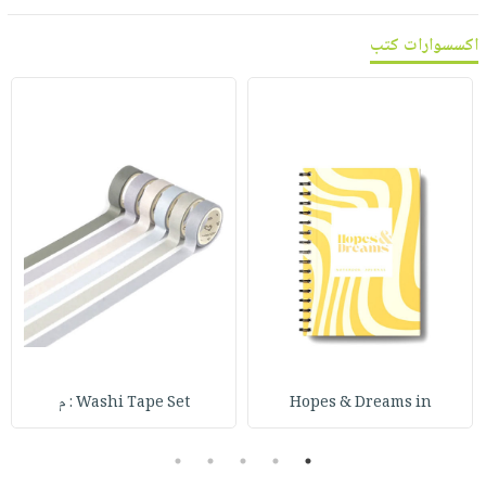
اكسسوارات كتب
Hopes & Dreams in
Washi Tape Set : م
5
4
3
2
1