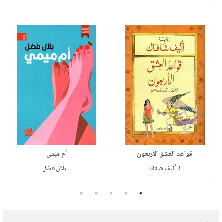
قواعد العشق الأربعون
أم ميمي
لـ أليف شافاك
لـ بلال فضل
5
4
3
2
1