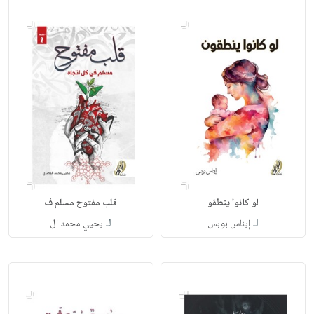
لو‭ ‬كانوا‭ ‬ينطقو
قلب‭ ‬مفتوح مسلم ف
لـ
لـ
إيناس‭ ‬بوبس
يحيي‭ ‬محمد‭ ‬ال