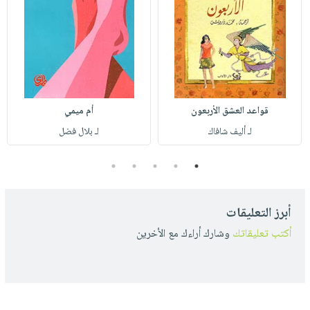
قواعد العشق الأربعون
أم ميمي
لـ أليف شافاك
لـ بلال فضل
5
4
3
2
1
أبرز التعليقات
أكتب تعليقاتك
وشارك أراءك مع الأخرين