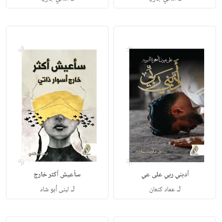
أدبني‭ ‬ربي على عي
سأعيش‭ ‬أكثر خارج
لـ
لـ
عماد‭ ‬كنعان
لبنى‭ ‬أبو‭ ‬شاد