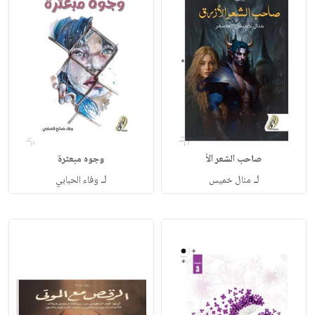
صاحب‭ ‬الشعر‭ ‬الأ
وجوه‭ ‬مبعثرة
لـ
لـ
منال‭ ‬خميس
وفاء‭ ‬الحبابي