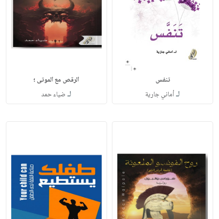
تنفس
الرقص مع الموتى ؛
لـ
لـ
أماني جارية
ضياء حمد