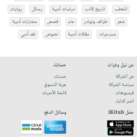
الخطب
تاريخ الأدب
دراسات أدبية
رسائل
روايات
شعر
طرائف ونوادر
عام
قصص
مختارات أدبية
مسرحيات
مقالات أدبية
نصوص
نقد أدبي
عن نيل وفرات
حسابك
عن الشركة
حسابك
سياسة الشركة
عربة التسوق
فيديوهات
لائحة الأمنيات
انشر كتابك
حمّل iKitab
وسائل الدفع