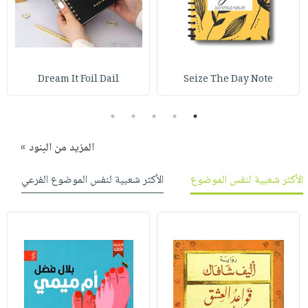
صابون
فيديوهات
عربة
أطفال
أسئلة
التسوق
مناسبات
يتكرر
طرحها
نشرة
Dream It Foil Dail
Seize The Day Note
الإصدارات
خدمات
نيل
5
4
3
2
1
وفرات
المزيد من البنود »
انشر
كتابك
الأكثر شعبية لنفس الموضوع
الأكثر شعبية لنفس الموضوع الفرعي
تواصل
معنا