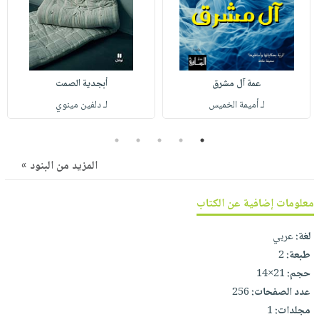
صابون
فيديوهات
عربة
أطفال
أسئلة
التسوق
مناسبات
يتكرر
طرحها
نشرة
عمة آل مشرق
أبجدية الصمت
الإصدارات
خدمات
لـ أميمة الخميس
لـ دلفين مينوي
نيل
وفرات
5
4
3
2
1
انشر
المزيد من البنود »
كتابك
تواصل
معلومات إضافية عن الكتاب
معنا
لغة:
عربي
طبعة:
2
حجم:
21×14
عدد الصفحات:
256
مجلدات:
1