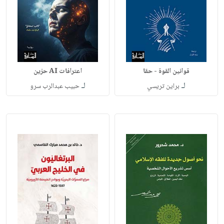
قوانين القوة - حقا
اعترافات AI حزين
لـ
لـ
براين تريسي
حبيب عبدالرب سرو