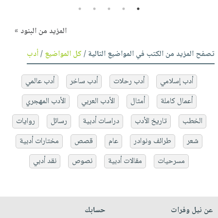
5
4
3
2
1
المزيد من البنود »
تصفح المزيد من الكتب في المواضيع التالية /
كل المواضيع
/
أدب
أدب إسلامي
أدب رحلات
أدب ساخر
أدب عالمي
أعمال كاملة
أمثال
الأدب العربي
الأدب المهجري
الخطب
تاريخ الأدب
دراسات أدبية
رسائل
روايات
شعر
طرائف ونوادر
عام
قصص
مختارات أدبية
مسرحيات
مقالات أدبية
نصوص
نقد أدبي
عن نيل وفرات
حسابك