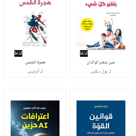
حين يتغير الوالدان
هجرة الشمس
لـ
لـ
بول ديكس
أدونيس