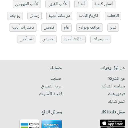
أعمال كاملة
أمثال
الأدب العربي
الأدب المهجري
الخطب
تاريخ الأدب
دراسات أدبية
رسائل
روايات
شعر
طرائف ونوادر
عام
قصص
مختارات أدبية
مسرحيات
مقالات أدبية
نصوص
نقد أدبي
عن نيل وفرات
حسابك
عن الشركة
حسابك
سياسة الشركة
عربة التسوق
فيديوهات
لائحة الأمنيات
انشر كتابك
حمّل iKitab
وسائل الدفع