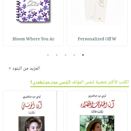
Bloom Where You Ar
Personalized Off W
5
4
3
2
1
المزيد من البنود »
الكتب الأكثر شعبية لنفس المؤلف (
لوسي مود مونتغمري
)