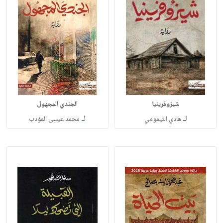
شيزوفرينيا
الجندي المجهول
لـ
لـ
هادي التيمومي
محمد عيسى المؤدب