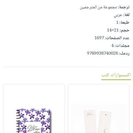
صابون
فيديوهات
ترجمة:
مجموعة من المترجمين
عربة
أطفال
أسئلة
لغة:
عربي
التسوق
مناسبات
يتكرر
طبعة:
1
طرحها
حجم:
21×14
نشرة
عدد الصفحات:
1697
الإصدارات
خدمات
مجلدات:
4
نيل
ردمك:
9789938740028
وفرات
انشر
كتابك
اكسسوارات كتب
تواصل
معنا