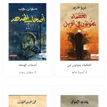
العظماء يموتون في
أصحاب الهدهد
لـ
لـ
أميرة غانم
سفيان رجب