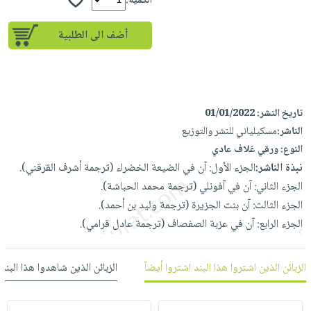
إختياراتنا
الكمية:
تعليمية
أسئلة
إختياراتنا
المواضيع
iKitab
يتكرر
أضف الى الطلبية
كتب
بلا
الأكثر
طرحها
أكاديمية
الصحة
حدود
مبيعاً
تحميل
والعناية
صندوق
أسئلة
إختياراتنا
masmu3
الشخصية
القراءة
يتكرر
وسائل
على
جديد
تاريخ النشر:
01/01/2022
English
طرحها
تعليمية
Android
الناشر:
مسكيلياني للنشر والتوزيع
books
الكل
تحميل
صندوق
تحميل
النوع:
ورقي غلاف عادي
iKitab
أجهزة
القراءة
المطبخ
masmu3
نبذة الناشر:
الجزء الأول: آن في الضيعة الخضراء (ترجمة أشرف القرقني).
على
العناية
والسفرة
على
جوائز
الجزء الثاني: آن في آفونلي (ترجمة محمد الحباشة).
Android
جديد
الشخصية
Apple
الجزء الثالث: آن بنت الجزيرة (ترجمة وليد بن أحمد).
تحميل
العناية
الجزء الرابع: آن في عزبة الصفصاف (ترجمة عادل قرامي).
الكل
iKitab
وتصفيف
أواني
متجر
على
الشعر
الطهي
الزبائن الذين اشتروا هذا البند اشتروا أيضاً
الزبائن الذين شاهدوا هذا البند
الهدايا
Apple
العناية
أدوات
بالجسم
أقسام
الخبز