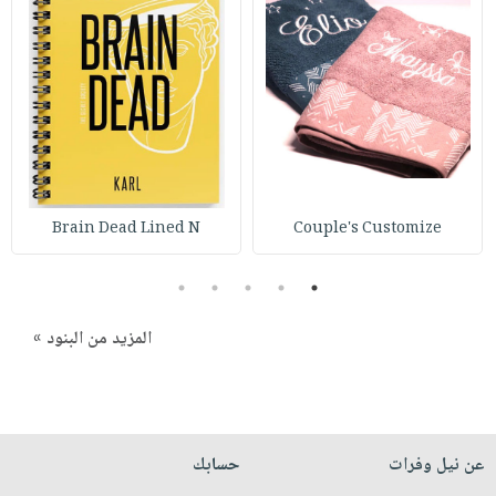
صابون
فيديوهات
عربة
أطفال
أسئلة
التسوق
مناسبات
يتكرر
طرحها
نشرة
الإصدارات
خدمات
نيل
وفرات
Brain Dead Lined N
Couple's Customize
انشر
كتابك
5
4
3
2
1
تواصل
معنا
المزيد من البنود »
عن نيل وفرات
حسابك