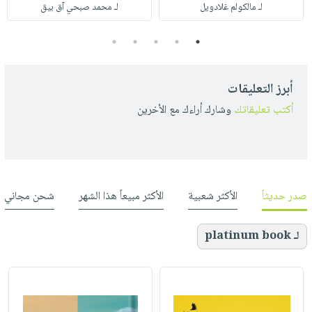
لـ مالكولم غلادويل
لـ محمد صبحي آق بيق
5
4
3
2
1
أبرز التعليقات
أكتب تعليقاتك
وشارك أراءك مع الأخرين
صدر حديثاً
الأكثر شعبية
الأكثر مبيعاً هذا الشهر
شحن مجاني
لـ platinum book