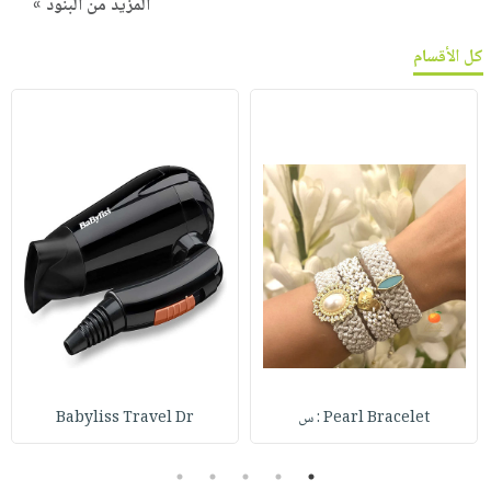
المزيد من البنود »
كل الأقسام
Pearl Bracelet : س
Babyliss Travel Dr
5
4
3
2
1