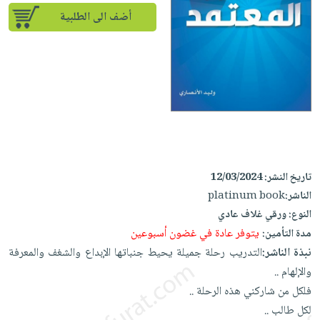
إختياراتنا
تعليمية
أسئلة
إختياراتنا
أضف الى الطلبية
المواضيع
iKitab
يتكرر
كتب
بلا
الأكثر
طرحها
أكاديمية
الصحة
حدود
مبيعاً
تحميل
والعناية
صندوق
أسئلة
إختياراتنا
masmu3
الشخصية
القراءة
يتكرر
وسائل
على
جديد
English
طرحها
تعليمية
Android
books
الكل
تحميل
صندوق
تحميل
iKitab
أجهزة
القراءة
المطبخ
masmu3
تاريخ النشر:
12/03/2024
على
العناية
والسفرة
على
جوائز
الناشر:
platinum book
Android
جديد
الشخصية
Apple
النوع:
ورقي غلاف عادي
تحميل
العناية
يتوفر عادة في غضون أسبوعين
الكل
مدة التأمين:
iKitab
وتصفيف
نبذة الناشر:
التدريب رحلة جميلة يحيط جنباتها الإبداع والشغف والمعرفة
أواني
متجر
على
الشعر
والإلهام ..
الطهي
الهدايا
Apple
العناية
فلكل من شاركني هذه الرحلة ..
أدوات
بالجسم
أقسام
لكل طالب ..
الخبز