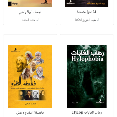
21 لغزاً غامضاً
نجمة .. أولاً وأخي
لـ
لـ
عبد العزيز اشكنا
حمد الحمد
رهاب الغابات Hylop
فلاسفة التقدم ؛ عش