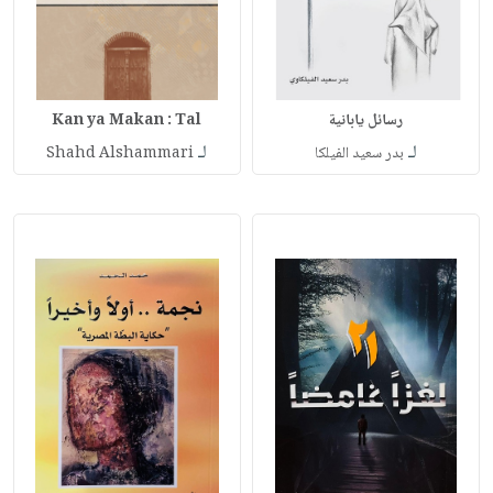
رسائل يابانية
Kan ya Makan : Tal
لـ
لـ
بدر سعيد الفيلكا
Shahd Alshammari