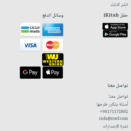
انشر كتابك
حمّل iKitab
وسائل الدفع
تواصل معنا
تواصل معنا
أسئلة يتكرر طرحها
+96171172802
info@nwf.com
نشرة الإصدارات