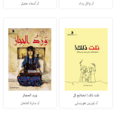
لـ
لـ
وائل رداد
أسماء جميل
نلت ذلك ! نصائح لل
ورد الحجاز
لـ
لـ
لورين هورسلي
سارة العثمان