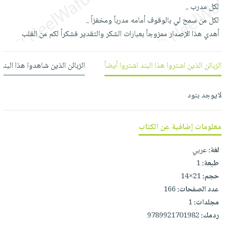
العناية
الأكثر
لكل مدرب ..
شحن
أدوات
بالأسنان
مبيعاً
لكل من سمح لي بالوقوف أمامه مدرباً ومخفزاً ..
مجاني
المائدة
أهدي هذا الإصدار ممزوجاً بعبارات الشكر والتقدير فشكراً لكم من القلب
الحمية
العودة
بنود
الأوعية
والتغذية
للمدارس
مختارة
والتخزين
اشتراكات
اكسسوارات
الزبائن الذين اشتروا هذا البند اشتروا أيضاً
الزبائن الذين شاهدوا هذا البند
أدوات
كتب
كل
بحث
المطبخ
الاشتراكات
اكسسوارات
لايوجد بنود
متقدم
منزلية
صندوق
القراءة
اكسسوارات
معلومات إضافية عن الكتاب
iKitab
ملابس
نيل
بلا
لغة:
عربي
مطرزات
وفرات
حدود
طبعة:
1
حقائب
عن
حجم:
21×14
حسابك
حلي
الشركة
عدد الصفحات:
166
عناية
لائحة
مجلدات:
1
سياسة
بالذات
ردمك:
9789921701982
الأمنيات
الشركة