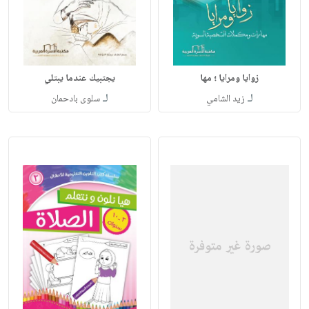
زوايا ومرايا ؛ مها
يجتبيك عندما يبتلي
لـ
لـ
زيد الشامي
سلوى بادحمان