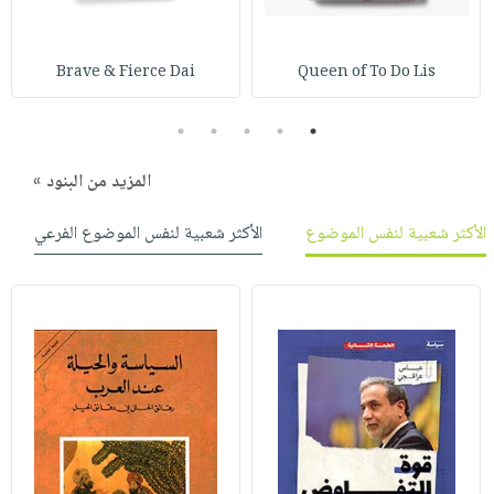
صابون
فيديوهات
عربة
أطفال
أسئلة
التسوق
Brave & Fierce Dai
Queen of To Do Lis
مناسبات
يتكرر
طرحها
نشرة
5
4
3
2
1
الإصدارات
خدمات
نيل
المزيد من البنود »
وفرات
الأكثر شعبية لنفس الموضوع
الأكثر شعبية لنفس الموضوع الفرعي
انشر
كتابك
تواصل
معنا