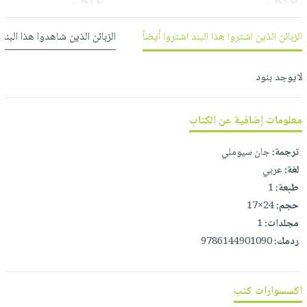
العناية
الأكثر
شحن
أدوات
بالأسنان
مبيعاً
مجاني
المائدة
الزبائن الذين اشتروا هذا البند اشتروا أيضاً
الزبائن الذين شاهدوا هذا البند
الحمية
العودة
بنود
الأوعية
والتغذية
للمدارس
مختارة
والتخزين
لايوجد بنود
اشتراكات
اكسسوارات
أدوات
كتب
كل
بحث
المطبخ
معلومات إضافية عن الكتاب
الاشتراكات
اكسسوارات
متقدم
منزلية
صندوق
ترجمة:
جان سيوملي
القراءة
اكسسوارات
لغة:
عربي
iKitab
ملابس
طبعة:
1
نيل
بلا
حجم:
24×17
مطرزات
وفرات
حدود
مجلدات:
1
حقائب
عن
ردمك:
9786144901090
حسابك
حلي
الشركة
عناية
لائحة
سياسة
اكسسوارات كتب
بالذات
الأمنيات
الشركة