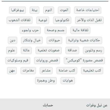
احتياجات خاصة
الموت
النوم
بيئة
بيوغرافيا
تقبل الذات والآخر
تكنولوجيا
توعية
ثقافات الشعوب
ثقافة مالية
جسم وصحة
حرب ولجوء
حكايات شعبية وتراثية
حيوانات
خيال وابتكار
دين
رسم وتلوين
صداقة
صعوبات تعلمية
عائلة
علوم
قصص مصورة "كوميكس"
قصص وروايات
قيم وسلوكيات
كتب تعليمية
كتب صامتة
مشاعر
مغامرات
مهن
هوايات
وطن وهجرة
عن نيل وفرات
حسابك