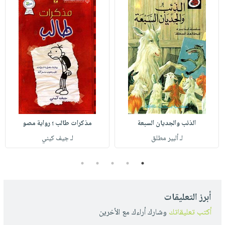
الذئب والجديان السبعة
مذكرات طالب ؛ رواية مصو
لـ ألبير مطلق
لـ جيف كيني
5
4
3
2
1
أبرز التعليقات
أكتب تعليقاتك
وشارك أراءك مع الأخرين