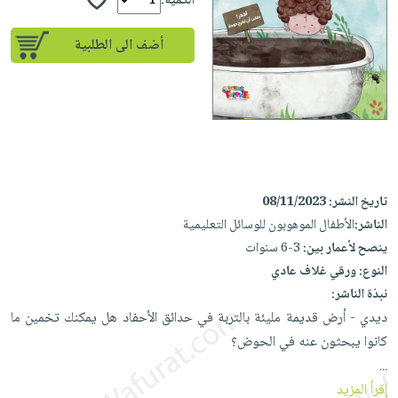
إختياراتنا
الكمية:
تعليمية
أسئلة
إختياراتنا
المواضيع
iKitab
يتكرر
أضف الى الطلبية
كتب
بلا
الأكثر
طرحها
أكاديمية
الصحة
حدود
مبيعاً
تحميل
والعناية
صندوق
أسئلة
إختياراتنا
masmu3
الشخصية
القراءة
يتكرر
وسائل
على
جديد
English
طرحها
تعليمية
Android
books
الكل
تحميل
صندوق
تحميل
تاريخ النشر:
08/11/2023
iKitab
أجهزة
القراءة
المطبخ
masmu3
الناشر:
الأطفال الموهوبون للوسائل التعليمية
على
العناية
والسفرة
على
جوائز
ينصح لأعمار بين:
3-6 سنوات
Android
جديد
الشخصية
Apple
النوع:
ورقي غلاف عادي
تحميل
العناية
الكل
نبذة الناشر:
iKitab
وتصفيف
ديدي - أرض قديمة مليئة بالتربة في حدائق الأحفاد هل يمكنك تخمين ما
أواني
متجر
على
الشعر
كانوا يبحثون عنه في الحوض؟
الطهي
الهدايا
Apple
العناية
...
أدوات
بالجسم
أقسام
إقرأ المزيد
الخبز